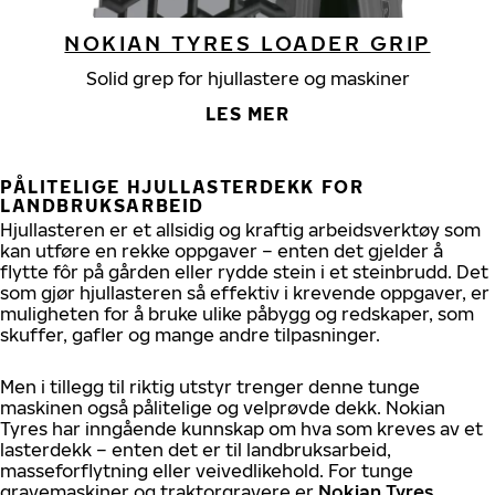
NOKIAN TYRES LOADER GRIP
Solid grep for hjullastere og maskiner
LES MER
PÅLITELIGE HJULLASTERDEKK FOR
LANDBRUKSARBEID
Hjullasteren er et allsidig og kraftig arbeidsverktøy som
kan utføre en rekke oppgaver – enten det gjelder å
flytte fôr på gården eller rydde stein i et steinbrudd. Det
som gjør hjullasteren så effektiv i krevende oppgaver, er
muligheten for å bruke ulike påbygg og redskaper, som
skuffer, gafler og mange andre tilpasninger.
Men i tillegg til riktig utstyr trenger denne tunge
maskinen også pålitelige og velprøvde dekk. Nokian
Tyres har inngående kunnskap om hva som kreves av et
lasterdekk – enten det er til landbruksarbeid,
masseforflytning eller veivedlikehold. For tunge
gravemaskiner og traktorgravere er
Nokian Tyres