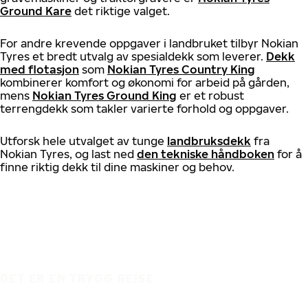
Ground Kare
det riktige valget.
For andre krevende oppgaver i landbruket tilbyr Nokian
Tyres et bredt utvalg av spesialdekk som leverer.
Dekk
med flotasjon
som
Nokian Tyres Country King
kombinerer komfort og økonomi for arbeid på gården,
mens
Nokian Tyres Ground King
er et robust
terrengdekk som takler varierte forhold og oppgaver.
Utforsk hele utvalget av tunge
landbruksdekk
fra
Nokian Tyres, og last ned
den tekniske håndboken
for å
finne riktig dekk til dine maskiner og behov.
DET ER EN TRYGG REISE