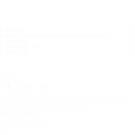
DEKK
MEST POPULÆRE DEKKSTØRRELSER
OM OSS
FORHANDLER
STØTTE
Følg oss
Förstasidan
Heavy Tyres
Dekk
Anleggs- og veiarbeidsdekk
Lasterdekk for hjullastere
Copyright © Nokian Tyres plc. All rights reserved.
Vilkår og Betingelser
Accessibility Statement
Kart