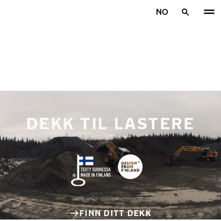
Gå videre til hovedsiden
NO
Hjem
DEKK TIL LASTERE
FINN DITT DEKK