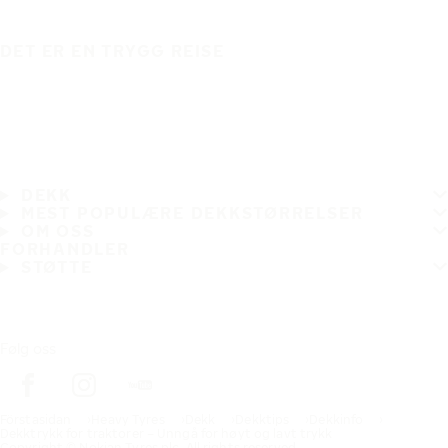
DET ER EN TRYGG REISE
DEKK
MEST POPULÆRE DEKKSTØRRELSER
OM OSS
FORHANDLER
STØTTE
Følg oss
Förstasidan
Heavy Tyres
Dekk
Dekktips
Dekkinfo
Dekktrykk for traktorer – Unngå for høyt og lavt trykk
Copyright © Nokian Tyres plc. All rights reserved.