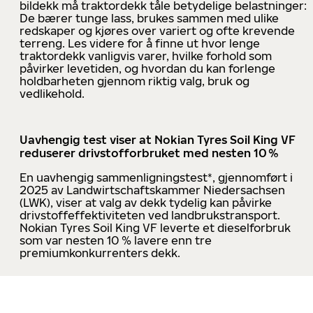
bildekk må traktordekk tåle betydelige belastninger:
De bærer tunge lass, brukes sammen med ulike
redskaper og kjøres over variert og ofte krevende
terreng. Les videre for å finne ut hvor lenge
traktordekk vanligvis varer, hvilke forhold som
påvirker levetiden, og hvordan du kan forlenge
holdbarheten gjennom riktig valg, bruk og
vedlikehold.
Uavhengig test viser at Nokian Tyres Soil King VF
reduserer drivstofforbruket med nesten 10 %
En uavhengig sammenligningstest*, gjennomført i
2025 av Landwirtschaftskammer Niedersachsen
(LWK), viser at valg av dekk tydelig kan påvirke
drivstoffeffektiviteten ved landbrukstransport.
Nokian Tyres Soil King VF leverte et dieselforbruk
som var nesten 10 % lavere enn tre
premiumkonkurrenters dekk.