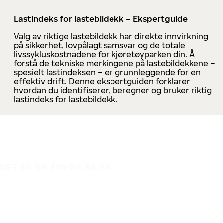
Lastindeks for lastebildekk – Ekspertguide
Valg av riktige lastebildekk har direkte innvirkning
på sikkerhet, lovpålagt samsvar og de totale
livssykluskostnadene for kjøretøyparken din. Å
forstå de tekniske merkingene på lastebildekkene –
spesielt lastindeksen – er grunnleggende for en
effektiv drift. Denne ekspertguiden forklarer
hvordan du identifiserer, beregner og bruker riktig
lastindeks for lastebildekk.
DET ER EN TRYGG REISE