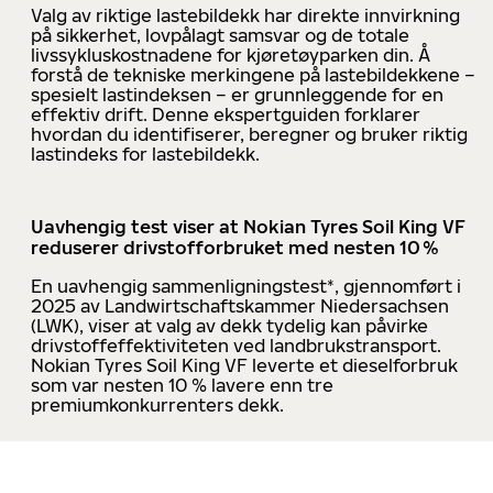
Valg av riktige lastebildekk har direkte innvirkning
på sikkerhet, lovpålagt samsvar og de totale
livssykluskostnadene for kjøretøyparken din. Å
forstå de tekniske merkingene på lastebildekkene –
spesielt lastindeksen – er grunnleggende for en
effektiv drift. Denne ekspertguiden forklarer
hvordan du identifiserer, beregner og bruker riktig
lastindeks for lastebildekk.
Uavhengig test viser at Nokian Tyres Soil King VF
reduserer drivstofforbruket med nesten 10 %
En uavhengig sammenligningstest*, gjennomført i
2025 av Landwirtschaftskammer Niedersachsen
(LWK), viser at valg av dekk tydelig kan påvirke
drivstoffeffektiviteten ved landbrukstransport.
Nokian Tyres Soil King VF leverte et dieselforbruk
som var nesten 10 % lavere enn tre
premiumkonkurrenters dekk.