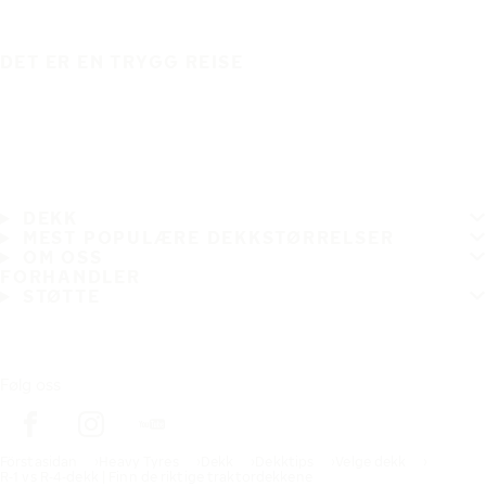
DET ER EN TRYGG REISE
DEKK
MEST POPULÆRE DEKKSTØRRELSER
OM OSS
FORHANDLER
STØTTE
Følg oss
Förstasidan
Heavy Tyres
Dekk
Dekktips
Velge dekk
R‑1 vs R‑4‑dekk | Finn de riktige traktordekkene