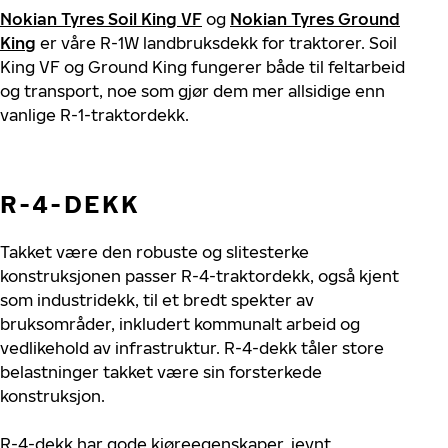
Nokian Tyres Soil King VF
og
Nokian Tyres Ground
King
er våre R-1W landbruksdekk for traktorer. Soil
King VF og Ground King fungerer både til feltarbeid
og transport, noe som gjør dem mer allsidige enn
vanlige R-1-traktordekk.
R-4-DEKK
Takket være den robuste og slitesterke
konstruksjonen passer R-4-traktordekk, også kjent
som industridekk, til et bredt spekter av
bruksområder, inkludert kommunalt arbeid og
vedlikehold av infrastruktur. R-4-dekk tåler store
belastninger takket være sin forsterkede
konstruksjon.
R-4-dekk har gode kjøreegenskaper, jevnt