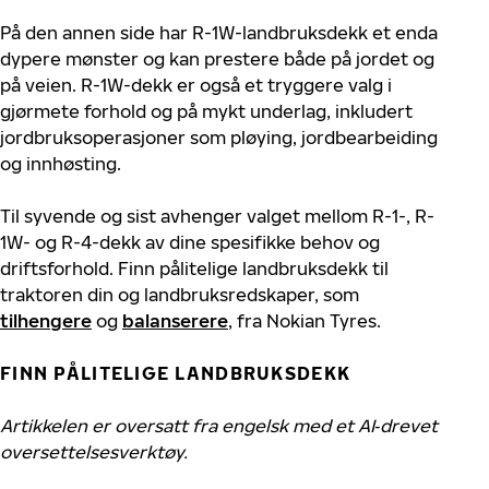
På den annen side har R-1W-landbruksdekk et enda
dypere mønster og kan prestere både på jordet og
på veien. R-1W-dekk er også et tryggere valg i
gjørmete forhold og på mykt underlag, inkludert
jordbruksoperasjoner som pløying, jordbearbeiding
og innhøsting.
Til syvende og sist avhenger valget mellom R-1-, R-
1W- og R-4-dekk av dine spesifikke behov og
driftsforhold. Finn pålitelige landbruksdekk til
traktoren din og landbruksredskaper, som
tilhengere
og
balanserere
, fra Nokian Tyres.
FINN PÅLITELIGE LANDBRUKSDEKK
Artikkelen er oversatt fra engelsk med et AI‑drevet
oversettelsesverktøy.