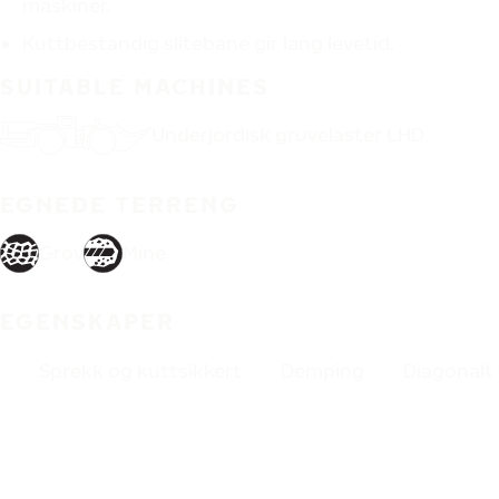
maskiner.
Kuttbestandig slitebane gir lang levetid.
SUITABLE MACHINES
Underjordisk gruvelaster LHD
EGNEDE TERRENG
Grov
Mine
EGENSKAPER
Sprekk og kuttsikkert
Demping
Diagonalt 