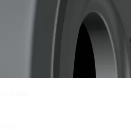
Produsert i Finland
Designet i Finland
e laster
fektive