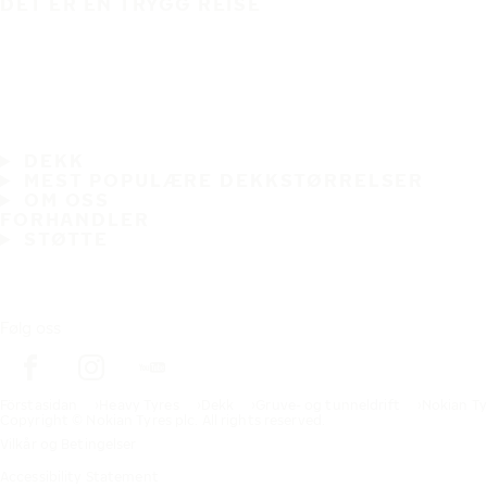
DET ER EN TRYGG REISE
DEKK
MEST POPULÆRE DEKKSTØRRELSER
OM OSS
FORHANDLER
STØTTE
Følg oss
Förstasidan
Heavy Tyres
Dekk
Gruve- og tunneldrift
Nokian Ty
Copyright © Nokian Tyres plc. All rights reserved.
Vilkår og Betingelser
Accessibility Statement