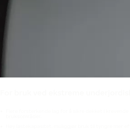
For bruk ved ekstreme underjordisk
Flere forsterkende lag for å sikre dekket i krevende
bruksområder.
Høy lastekapasitet, muliggjør bruk til tyngre mer ef