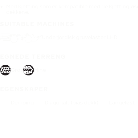
Med kjetting som er kompatible med de kjettingløs
dekkene.
SUITABLE MACHINES
Underjordisk gruvelaster LHD
EGNEDE TERRENG
Grov
Mine
EGENSKAPER
Demping
Diagonalt (bias dekk)
Langeløst