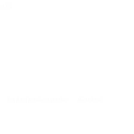
e L5S
Punkteringsbeskyttelse
Kjedebruk