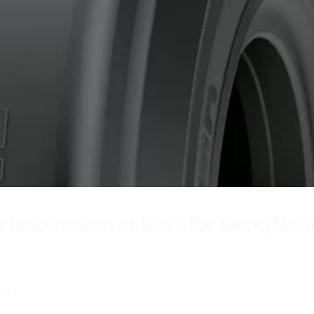
Produsert i Finland
Designet i Finland
 lastere som er klart for beskytten
es