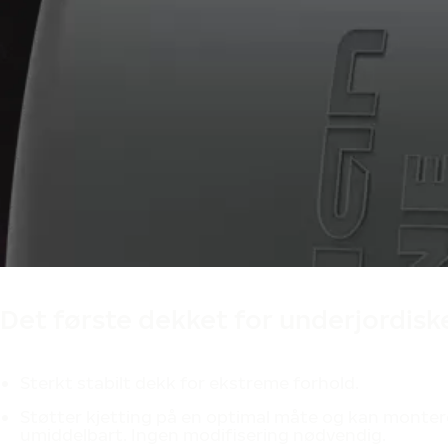
Det første dekket for underjordiske
Sterkt stabilt dekk for ekstreme forhold.
Støtter kjetting på en optimal måte og kan monter
umiddelbart. Ingen modifisering nødvendig.