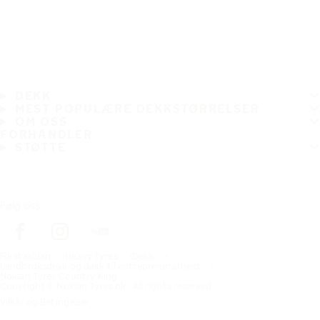
DEKK
MEST POPULÆRE DEKKSTØRRELSER
OM OSS
FORHANDLER
STØTTE
Følg oss
Förstasidan
Heavy Tyres
Dekk
Landbruksdekk og dekk til entreprenørarbeid
Nokian Tyres Country King
Copyright © Nokian Tyres plc. All rights reserved.
Vilkår og Betingelser