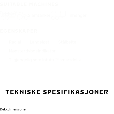
SUITABLE MACHINES
Slamtanker
Tilhenger
EGENSKAPER
Radial
Langeløst
Stålbelte
Mønsterdybdeindikator
Tilgjengelig som Intuitu™ smartdekk
TEKNISKE SPESIFIKASJONER
Dekkdimensjoner