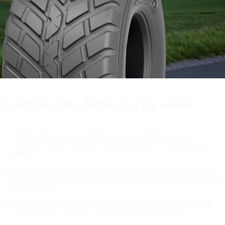
Produsert i Finland
Designet i Finland
Enestående i felten og på veien
Holdbarhet og lav rullemotstand takket være
mønsterdesign og den spesielle gummiblandingen i
banen.
Dekkets brede mønster od avrundede skulderdesign
gir stor kantaktflate og minsker risikoen for skader på
underlaget.
Retningsstabilt og kontrollert handteringsytelse på
grunn av den sterke stålbeltekonstruksjonen.