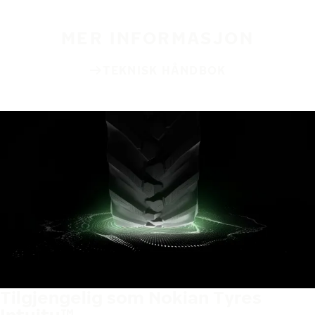
MER INFORMASJON
TEKNISK HÅNDBOK
Tilgjengelig som Nokian Tyres
Intuitu™