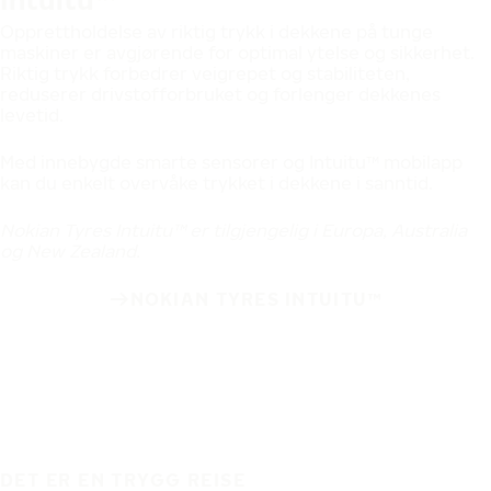
Opprettholdelse av riktig trykk i dekkene på tunge
maskiner er avgjørende for optimal ytelse og sikkerhet.
Riktig trykk forbedrer veigrepet og stabiliteten,
reduserer drivstofforbruket og forlenger dekkenes
levetid.
Med innebygde smarte sensorer og Intuitu™ mobilapp
kan du enkelt overvåke trykket i dekkene i sanntid.
Nokian Tyres Intuitu™ er tilgjengelig i Europa, Australia
og New Zealand.
NOKIAN TYRES INTUITU™
DET ER EN TRYGG REISE