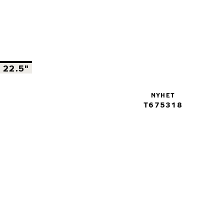
22.5"
NYHET
T675318