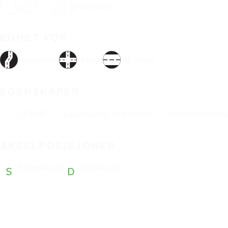
Bybusser
EGNET FOR
Regionalt
Urban
På veien
EGENSKAPER
3PMSF
Gjørme og snø (M+S)
Mønsterdybde
AKSELPOSISJONER
Styreaksel
Drivaksel