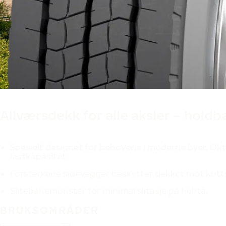
Allværsdekk for alle aksler – holdb
Spesielt designet for behovene i moderne byer. Økt
lastkapasitet.
Forsterkede sidevegger beskytter dekket mot kutt
Slitebanemønster for minimal slitasje på hel/tå.
BRUKSOMRÅDER