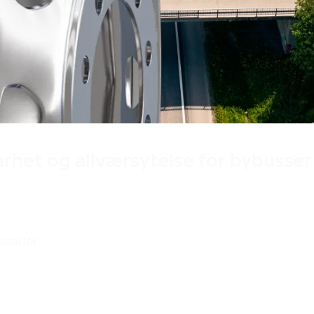
Designet i Finland
arhet og allværsytelse for bybusser
skader.