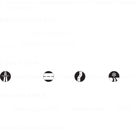
Den brede skulderdesignet sikrer forbedret stabilitet
og sidegrep.
BRUKSOMRÅDER
Langtransport
Regional transport
EGNET FOR
Langdistanse
På veien
Regionalt
Snø/is
EGENSKAPER
Gjørme og snø (M+S)
Steinfjernere
3PMSF
AKSELPOSISJONER