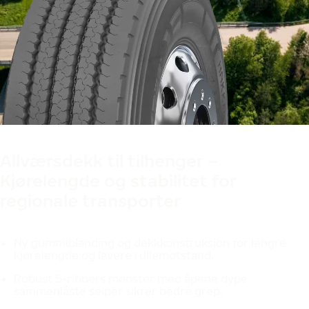
Designet i Finland
Allværsdekk til tilhenger –
Kjørelengde og stabilitet for
regionale transporter
Ny gummiblanding og dekkkonstruksjon for lengre
kjørelengde og lavere rullemotstand.
Robust 5-ribbers mønster med åpene dype
sammenlåste seiper sikrer bedre grep.