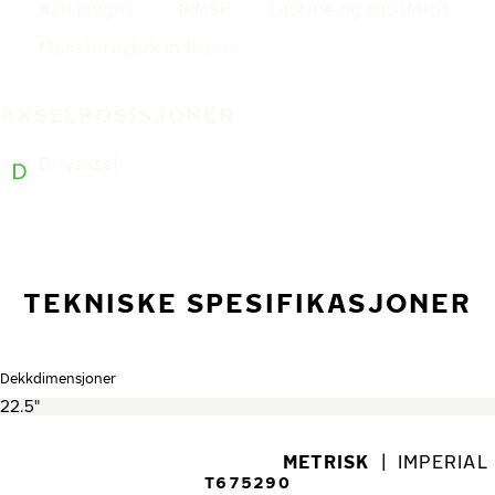
Kan pigges
3PMSF
Gjørme og snø (M+S)
Mønsterdybdeindikator
AKSELPOSISJONER
Drivaksel
TEKNISKE SPESIFIKASJONER
Dekkdimensjoner
METRISK
|
IMPERIAL
T675290