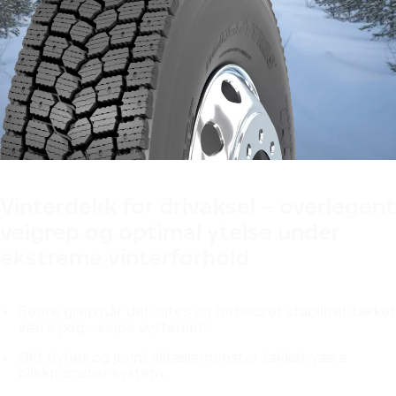
Designet i Finland
Vinterdekk for drivaksel – overlegent
veigrep og optimal ytelse under
ekstreme vinterforhold
Bedre grep når det slites og forbedret stabilitet takket
være peg - seipe systemet.
Økt tivhet og jevnt slitasjemønster takket være
blikkmønster system.