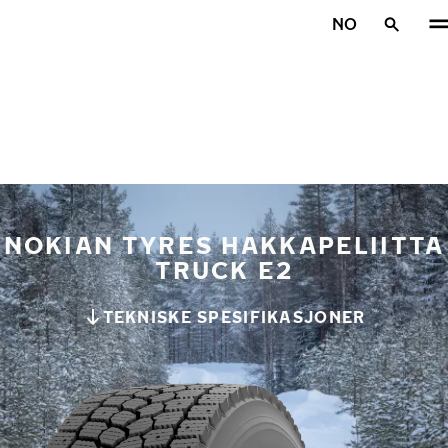
Gå videre til hovedsiden
NO
Hjem
NOKIAN TYRES HAKKAPELIITTA
TRUCK E2
TEKNISKE SPESIFIKASJONER