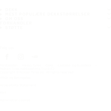
DEKK
MEST POPULÆRE DEKKSTØRRELSER
OM OSS
FORHANDLER
STØTTE
Følg oss
Förstasidan
Heavy Tyres
Dekk
Lastebil- og bussdekk
Nokian Tyres Hakkapeliitta Truck E2
Copyright © Nokian Tyres plc. All rights reserved.
Vilkår og Betingelser
Accessibility Statement
Kart
Administrer cookies