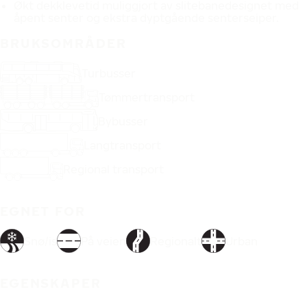
Økt dekklevetid muliggjort av slitebanedesignet med
åpent senter og ekstra dyptgående senterseiper.
BRUKSOMRÅDER
Turbusser
Tømmertransport
Bybusser
Langtransport
Regional transport
EGNET FOR
Snø/is
På veien
Regionalt
Urban
EGENSKAPER