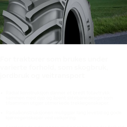
Produsert i Finland
Designet i Finland
For traktorer som brukes under
varierte forhold, som skogbruk,
jordbruk og veitransport
Radial konstruksjon danner et bredt fotavtrykk
sammen med dyp og åpent slitebanedesign som
tilsammen utgjør utmerkede trekkegenskaper.
Radialkonstruksjonen muliggjør lang levetid og gode
kjøreegenskaper ved veikjøring.