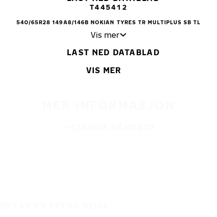
T445412
540/65R28 149A8/146B NOKIAN TYRES TR MULTIPLUS SB TL
Vis mer
LAST NED DATABLAD
VIS MER
MER INFORMASJON
TEKNISK HÅNDBOK
DET ER EN TRYGG REISE