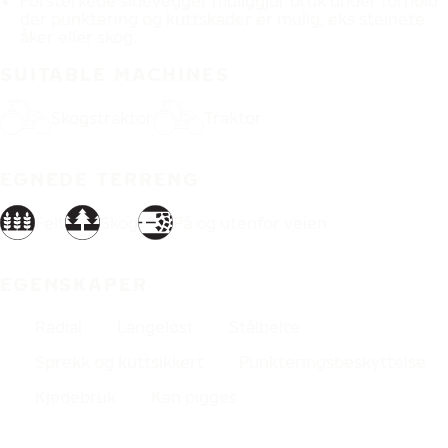
Forsterkede sidevegger muliggjør bruk under forhold
der punktering og kuttskader er mulig, eks steinete
åker eller skog.
SUITABLE MACHINES
Skogstraktor
Traktor
EGNEDE TERRENG
Felt
Skog
På og utenfor veien
EGENSKAPER
Radial
Langeløst
Stålbelte
Sprekk og kuttsikkert
Punkteringsbeskyttelse
Kjedebruk
Kan pigges