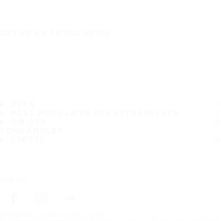
DET ER EN TRYGG REISE
DEKK
MEST POPULÆRE DEKKSTØRRELSER
OM OSS
FORHANDLER
STØTTE
Følg oss
Förstasidan
Heavy Tyres
Dekk