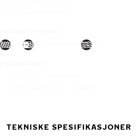
Militære kjøretøy
Terrenglastebiler
EGNEDE TERRENG
Grov
På og utenfor veien
Myk
EGENSKAPER
Kan pigges
Slitasjevarsler
Gjørme og snø (M+S)
Langeløst
TEKNISKE SPESIFIKASJONER