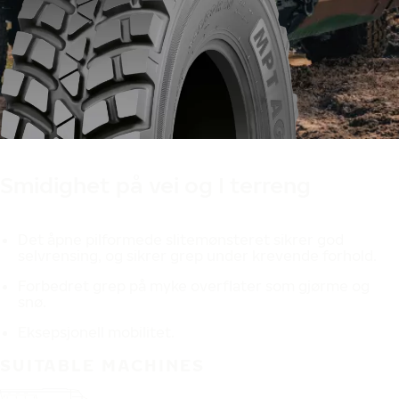
Produsert i Finland
Designet i Finland
Smidighet på vei og I terreng
Det åpne pilformede slitemønsteret sikrer god
selvrensing, og sikrer grep under krevende forhold.
Forbedret grep på myke overflater som gjørme og
snø.
Eksepsjonell mobilitet.
SUITABLE MACHINES