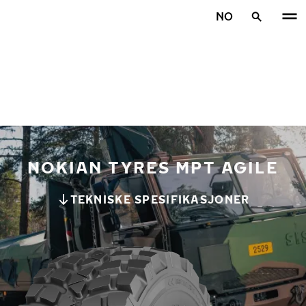
Gå videre til hovedsiden
NO
Hjem
NOKIAN TYRES MPT AGILE
TEKNISKE SPESIFIKASJONER