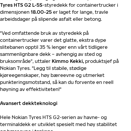
Tyres HTS G2 L-5S
-styredekk for containertrucker i
dimensjonen
18.00-25
er laget for lange, travle
arbeidsdager på slipende asfalt eller betong.
"Ved omfattende bruk av styredekk på
containertrucker varer det glatte, ekstra dype
slitebanen opptil 35 % lenger enn vårt tidligere
sammenlignbare dekk – avhengig av sted og
bruksområde", uttaler
Kimmo Kekki,
produktsjef på
Nokian Tyres. "Legg til stabile, stødige
kjøreegenskaper, høy bæreevne og utmerket
punkteringsmotstand, så kan du forvente en reell
høyning av effektiviteten!"
Avansert dekkteknologi
Hele Nokian Tyres HTS G2-serien av havne- og
terminaldekk er utviklet spesielt med høy stabilitet