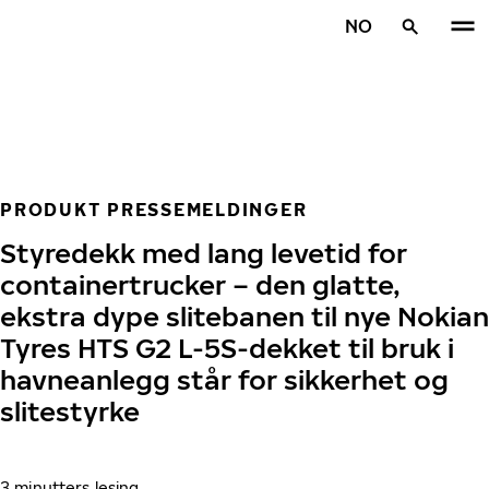
Gå videre til hovedsiden
NO
Hjem
PRODUKT PRESSEMELDINGER
Styredekk med lang levetid for
containertrucker – den glatte,
ekstra dype slitebanen til nye Nokian
Tyres HTS G2 L-5S-dekket til bruk i
havneanlegg står for sikkerhet og
slitestyrke
3 minutters lesing