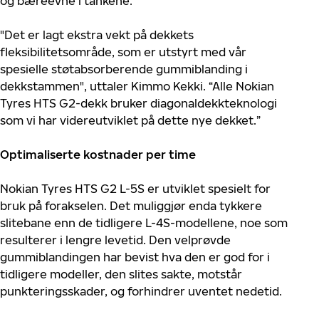
og bæreevne i tankene.
"Det er lagt ekstra vekt på dekkets
fleksibilitetsområde, som er utstyrt med vår
spesielle støtabsorberende gummiblanding i
dekkstammen", uttaler Kimmo Kekki. “Alle Nokian
Tyres HTS G2-dekk bruker diagonaldekkteknologi
som vi har videreutviklet på dette nye dekket.”
Optimaliserte kostnader per time
Nokian Tyres HTS G2 L-5S er utviklet spesielt for
bruk på forakselen. Det muliggjør enda tykkere
slitebane enn de tidligere L-4S-modellene, noe som
resulterer i lengre levetid. Den velprøvde
gummiblandingen har bevist hva den er god for i
tidligere modeller, den slites sakte, motstår
punkteringsskader, og forhindrer uventet nedetid.