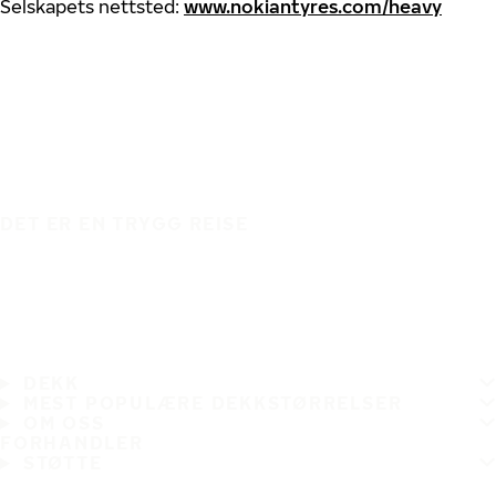
Selskapets nettsted:
www.nokiantyres.com/heavy
DET ER EN TRYGG REISE
DEKK
MEST POPULÆRE DEKKSTØRRELSER
OM OSS
FORHANDLER
STØTTE