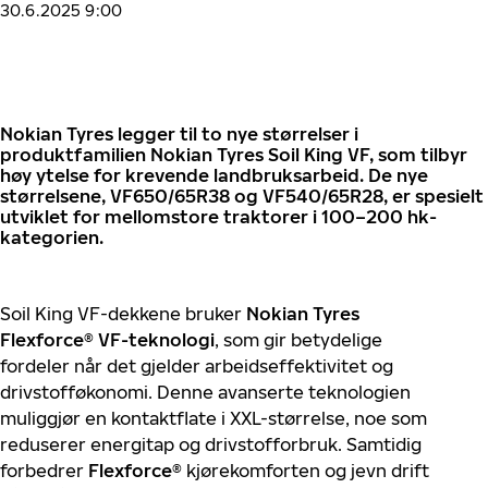
30.6.2025 9:00
Nokian Tyres legger til to nye størrelser i
produktfamilien Nokian Tyres Soil King VF, som tilbyr
høy ytelse for krevende landbruksarbeid. De nye
størrelsene, VF650/65R38 og VF540/65R28, er spesielt
utviklet for mellomstore traktorer i 100–200 hk-
kategorien.
Soil King VF-dekkene bruker
Nokian Tyres
Flexforce® VF-teknologi
, som gir betydelige
fordeler når det gjelder arbeidseffektivitet og
drivstofføkonomi. Denne avanserte teknologien
muliggjør en kontaktflate i XXL-størrelse, noe som
reduserer energitap og drivstofforbruk. Samtidig
forbedrer
Flexforce®
kjørekomforten og jevn drift