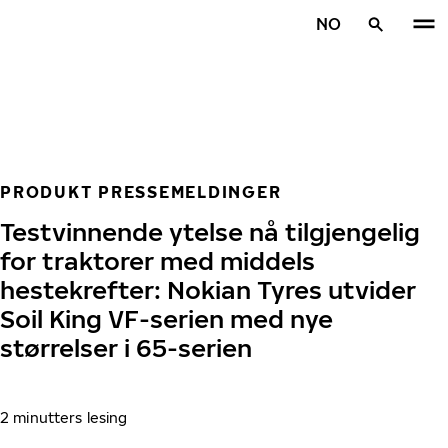
Gå videre til hovedsiden
NO
Hjem
PRODUKT PRESSEMELDINGER
Testvinnende ytelse nå tilgjengelig
for traktorer med middels
hestekrefter: Nokian Tyres utvider
Soil King VF-serien med nye
størrelser i 65-serien
2 minutters lesing