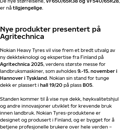
De nye størrelsene,
VF650/65R38 og VF540/65R28
,
er nå
tilgjengelige
.
Nye produkter presentert på
Agritechnica
Nokian Heavy Tyres vil vise frem et bredt utvalg av
ny dekkteknologi og ekspertise fra Finland på
Agritechnica 2025
, verdens største messe for
landbruksmaskiner, som avholdes
9.-15. november i
Hannover i Tyskland
. Nokian sin stand for tunge
dekk er plassert i
hall 19/20
på plass
B05
.
Standen kommer til å vise nye dekk, høykvalitetshjul
og andre innovasjoner utviklet for krevende bruk
innen landbruk. Nokian Tyres-produktene er
designet og produsert i Finland, og er bygget for å
betjene profesjonelle brukere over hele verden –