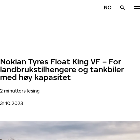
Gå videre til hovedsiden
NO
Hjem
Nokian Tyres Float King VF – For
landbrukstilhengere og tankbiler
med høy kapasitet
2 minutters lesing
31.10.2023