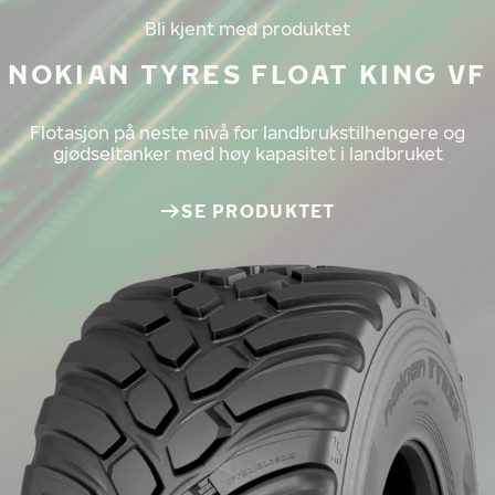
Bli kjent med produktet
NOKIAN TYRES FLOAT KING VF
Flotasjon på neste nivå for landbrukstilhengere og
gjødseltanker med høy kapasitet i landbruket
SE PRODUKTET