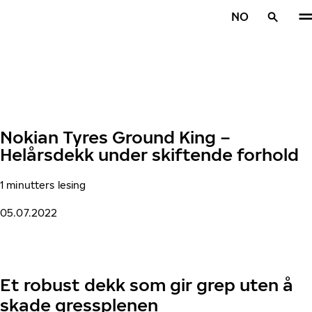
Gå videre til hovedsiden
NO
Hjem
Nokian Tyres Ground King –
Helårsdekk under skiftende forhold
1 minutters lesing
05.07.2022
Et robust dekk som gir grep uten å
skade gressplenen