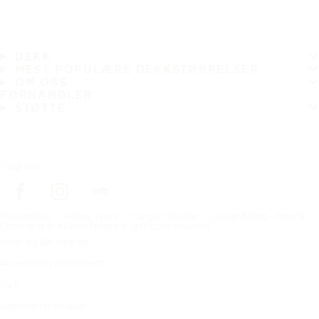
DEKK
MEST POPULÆRE DEKKSTØRRELSER
OM OSS
FORHANDLER
STØTTE
Følg oss
Förstasidan
Heavy Tyres
Tunge historier
Ground King - Woerle
Copyright © Nokian Tyres plc. All rights reserved.
Vilkår og Betingelser
Accessibility Statement
Kart
Administrer cookies