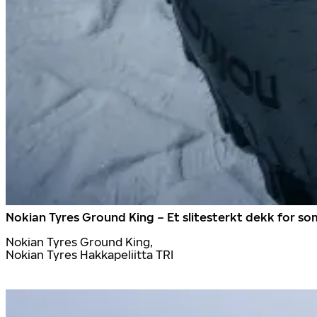
Nokian Tyres Ground King – Et slitesterkt dekk for s
Nokian Tyres Ground King,
Nokian Tyres Hakkapeliitta TRI