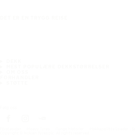
DET ER EN TRYGG REISE
DEKK
MEST POPULÆRE DEKKSTØRRELSER
OM OSS
FORHANDLER
STØTTE
Følg oss
Förstasidan
Heavy Tyres
Tunge historier
Hakkapeliitta Loader - 
Copyright © Nokian Tyres plc. All rights reserved.