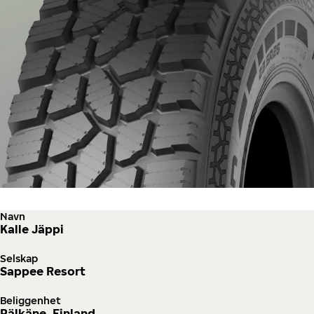
Navn
Kalle Jäppi
Selskap
Sappee Resort
Beliggenhet
Pälkäne, Finland