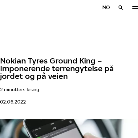
Gå videre til hovedsiden
NO
Hjem
Nokian Tyres Ground King –
Imponerende terrengytelse på
jordet og på veien
2 minutters lesing
02.06.2022