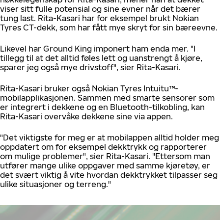
viser sitt fulle potensial og sine evner når det bærer
tung last. Rita-Kasari har for eksempel brukt Nokian
Tyres CT-dekk, som har fått mye skryt for sin bæreevne.
Likevel har Ground King imponert ham enda mer. "I
tillegg til at det alltid føles lett og uanstrengt å kjøre,
sparer jeg også mye drivstoff", sier Rita-Kasari.
Rita-Kasari bruker også Nokian Tyres Intuitu
™
-
mobilapplikasjonen. Sammen med smarte sensorer som
er integrert i dekkene og en Bluetooth-tilkobling, kan
Rita-Kasari overvåke dekkene sine via appen.
"Det viktigste for meg er at mobilappen alltid holder meg
oppdatert om for eksempel dekktrykk og rapporterer
om mulige problemer", sier Rita-Kasari. "Ettersom man
utfører mange ulike oppgaver med samme kjøretøy, er
det svært viktig å vite hvordan dekktrykket tilpasser seg
ulike situasjoner og terreng."