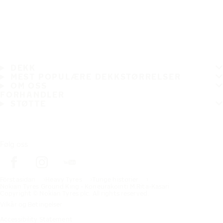
DEKK
MEST POPULÆRE DEKKSTØRRELSER
OM OSS
FORHANDLER
STØTTE
Følg oss
Förstasidan
Heavy Tyres
Tunge historier
Nokian Tyres Ground King - Koneurakointi M.Rita-Kasari
Copyright © Nokian Tyres plc. All rights reserved.
Vilkår og Betingelser
Accessibility Statement