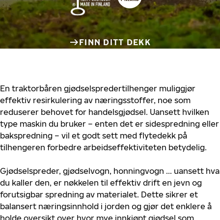
FINN DITT DEKK
En traktorbåren gjødselspredertilhenger muliggjør
effektiv resirkulering av næringsstoffer, noe som
reduserer behovet for handelsgjødsel. Uansett hvilken
type maskin du bruker – enten det er sidespredning eller
bakspredning – vil et godt sett med flytedekk på
tilhengeren forbedre arbeidseffektiviteten betydelig.
Gjødselspreder, gjødselvogn, honningvogn ... uansett hva
du kaller den, er nøkkelen til effektiv drift en jevn og
forutsigbar spredning av materialet. Dette sikrer et
balansert næringsinnhold i jorden og gjør det enklere å
holde oversikt over hvor mye innkjøpt gjødsel som