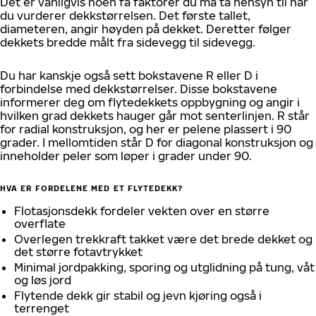
Det er vanligvis noen få faktorer du må ta hensyn til når
du vurderer dekkstørrelsen. Det første tallet,
diameteren, angir høyden på dekket. Deretter følger
dekkets bredde målt fra sidevegg til sidevegg.
Du har kanskje også sett bokstavene R eller D i
forbindelse med dekkstørrelser. Disse bokstavene
informerer deg om flytedekkets oppbygning og angir i
hvilken grad dekkets hauger går mot senterlinjen. R står
for radial konstruksjon, og her er pelene plassert i 90
grader. I mellomtiden står D for diagonal konstruksjon og
inneholder peler som løper i grader under 90.
HVA ER FORDELENE MED ET FLYTEDEKK?
Flotasjonsdekk fordeler vekten over en større
overflate
Overlegen trekkraft takket være det brede dekket og
det større fotavtrykket
Minimal jordpakking, sporing og utglidning på tung, våt
og løs jord
Flytende dekk gir stabil og jevn kjøring også i
terrenget