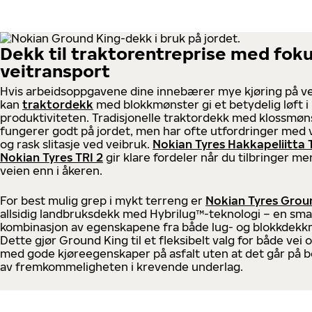
Dekk til traktorentreprise med fok
veitransport
Hvis arbeidsoppgavene dine innebærer mye kjøring på ve
kan
traktordekk
med blokkmønster gi et betydelig løft i
produktiviteten. Tradisjonelle traktordekk med klossmøn
fungerer godt på jordet, men har ofte utfordringer med 
og rask slitasje ved veibruk.
Nokian Tyres Hakkapeliitta 
Nokian Tyres TRI 2
gir klare fordeler når du tilbringer mer
veien enn i åkeren.
For best mulig grep i mykt terreng er
Nokian Tyres Grou
allsidig landbruksdekk med Hybrilug™-teknologi – en sma
kombinasjon av egenskapene fra både lug- og blokkdekk
Dette gjør Ground King til et fleksibelt valg for både vei 
med gode kjøreegenskaper på asfalt uten at det går på 
av fremkommeligheten i krevende underlag.