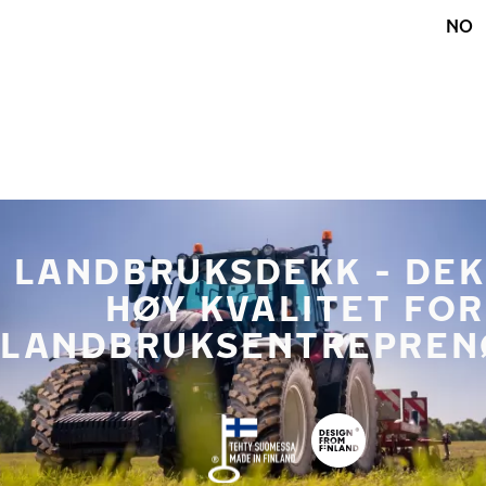
Gå videre til hovedsiden
NO
Hjem
LANDBRUKSDEKK - DEK
HØY KVALITET FOR
LANDBRUKSENTREPREN