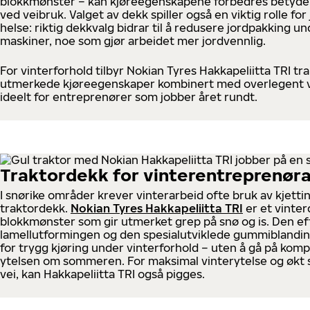
blokkmønster – kan kjøreegenskapene forbedres betydeli
ved veibruk. Valget av dekk spiller også en viktig rolle for
helse: riktig dekkvalg bidrar til å redusere jordpakking u
maskiner, noe som gjør arbeidet mer jordvennlig.
For vinterforhold tilbyr Nokian Tyres Hakkapeliitta TRI t
utmerkede kjøreegenskaper kombinert med overlegent v
ideelt for entreprenører som jobber året rundt.
Traktordekk for vinterentreprenør
I snørike områder krever vinterarbeid ofte bruk av kjetti
traktordekk.
Nokian Tyres Hakkapeliitta TRI
er et vinte
blokkmønster som gir utmerket grep på snø og is. Den ef
lamellutformingen og den spesialutviklede gummiblandi
for trygg kjøring under vinterforhold – uten å gå på ko
ytelsen om sommeren. For maksimal vinterytelse og økt 
vei, kan Hakkapeliitta TRI også pigges.