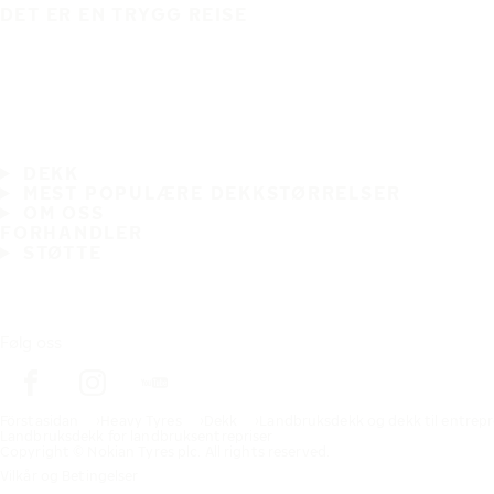
DET ER EN TRYGG REISE
DEKK
MEST POPULÆRE DEKKSTØRRELSER
OM OSS
FORHANDLER
STØTTE
Følg oss
Förstasidan
Heavy Tyres
Dekk
Landbruksdekk og dekk til entrep
Landbruksdekk for landbruksentrepriser
Copyright © Nokian Tyres plc. All rights reserved.
Vilkår og Betingelser