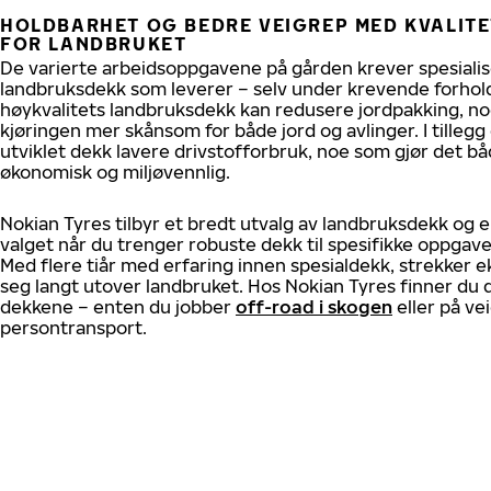
HOLDBARHET OG BEDRE VEIGREP MED KVALIT
FOR LANDBRUKET
De varierte arbeidsoppgavene på gården krever spesiali
landbruksdekk som leverer – selv under krevende forhold
høykvalitets landbruksdekk kan redusere jordpakking, no
kjøringen mer skånsom for både jord og avlinger. I tillegg
utviklet dekk lavere drivstofforbruk, noe som gjør det b
økonomisk og miljøvennlig.
Nokian Tyres tilbyr et bredt utvalg av landbruksdekk og er
valget når du trenger robuste dekk til spesifikke oppgav
Med flere tiår med erfaring innen spesialdekk, strekker 
seg langt utover landbruket. Hos Nokian Tyres finner du d
dekkene – enten du jobber
off-road i skogen
eller på v
persontransport.