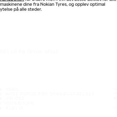
maskinene dine fra Nokian Tyres, og opplev optimal
ytelse på alle steder.
DET ER EN TRYGG REISE
DEKK
MEST POPULÆRE DEKKSTØRRELSER
OM OSS
FORHANDLER
STØTTE