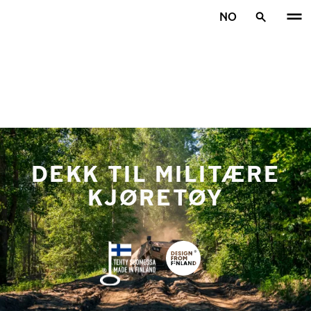
Gå videre til hovedsiden
NO
Hjem
DEKK TIL MILITÆRE
KJØRETØY