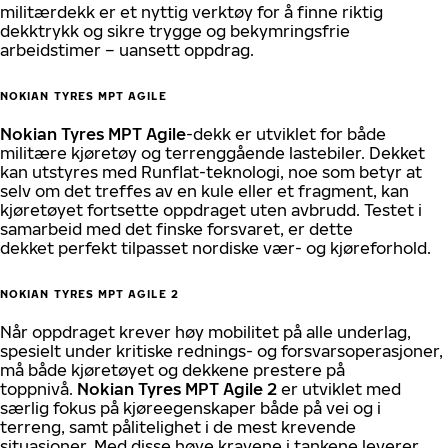
militærdekk er et nyttig verktøy for å finne riktig
dekktrykk og sikre trygge og bekymringsfrie
arbeidstimer – uansett oppdrag.
NOKIAN TYRES MPT AGILE
Nokian Tyres MPT Agile
-dekk er utviklet for både
militære kjøretøy og terrenggående lastebiler. Dekket
kan utstyres med Runflat-teknologi, noe som betyr at
selv om det treffes av en kule eller et fragment, kan
kjøretøyet fortsette oppdraget uten avbrudd. Testet i
samarbeid med det finske forsvaret, er dette
dekket perfekt tilpasset nordiske vær- og kjøreforhold.
NOKIAN TYRES MPT AGILE 2
Når oppdraget krever høy mobilitet på alle underlag,
spesielt under kritiske rednings- og forsvarsoperasjoner,
må både kjøretøyet og dekkene prestere på
toppnivå.
Nokian Tyres MPT Agile 2
er utviklet med
særlig fokus på kjøreegenskaper både på vei og i
terreng, samt pålitelighet i de mest krevende
situasjoner. Med disse høye kravene i tankene leverer