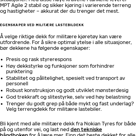
MPT Agile 2 stabil og sikker kjøring i varierende terreng
og hastigheter – akkurat der du trenger det mest.
EGENSKAPER VED MILITÆRE LASTEBILDEKK
Å velge riktige dekk for militære kjøretøy kan være
utfordrende. For å sikre optimal ytelse i alle situasjoner,
bør dekkene ha følgende egenskaper:
Presis og rask styrerespons
Høy dekkstyrke og funksjoner som forhindrer
punktering
Stabilitet og pålitelighet, spesielt ved transport av
personell
Robust konstruksjon og godt utviklet mønsterdesig
God trekkraft og slitestyrke, selv ved høy belastning
Trenger du godt grep på både mykt og fast underlag?
Velg terrengdekk for militære lastebiler.
Bli kjent med alle militære dekk fra Nokian Tyres for både
på og utenfor vei, og last ned
den tekniske
håndboken
for å lære mer. Finn det beste dekket for alle