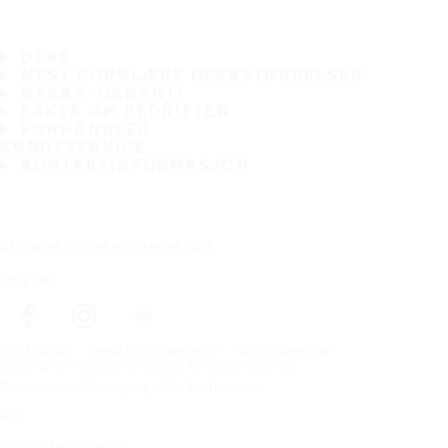
DEKK
MEST POPULÆRE DEKKSTØRRELSER
HAKKA-GARANTI
FAKTA OM BEDRIFTEN
FORHANDLER
KUNDESERVICE
KONTAKTINFORMASJON
Abonner på nyhetsbrevet vårt
Følg oss
Förstasidan
Dekk til ditt kjøretøy
Bilprodusenter
Copyright © Nokian Tyres plc. All rights reserved.
Personvernerklæring og vilkår for tjenester
Kart
Administrer cookies