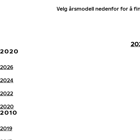
Velg årsmodell nedenfor for å f
20
2020
2026
2024
2022
2020
2010
2019