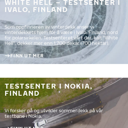
WHITE HELL – TESTSENTER I
IVALO, FINLAND
Som oppfinneren av vinterdekk anser vi
vinterdekkets hjem for å være i Ivalo, Finland, nord
for polarsirkelen. Testsenteret vårt der, kalt "White
Hell", dekker mer enn 1,700 dekar (700 hektar).
FINN UT MER
TESTSENTER I NOKIA,
FINLAND
Vi forsker på og utvikler sommerdekk på vår
testbane i Nokia.