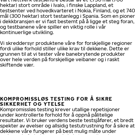
hektar) stort område i Ivalo, i finske Lappland, et
testsenter ved hovedkvarteret i Nokia, Finland, og et 740
mål (300 hektar) stort testanlegg i Spania. Som en pioner
i dekkbransjen er vi fast bestemt på å ligge et steg foran,
og testbanene våre spiller en viktig rolle i vår
kontinuerlige utvikling.
Vi skreddersyr produktene våre for forskjellige regioner
fordi ulike forhold stiller ulike krav til dekkene. Dette er
grunnen til at vi tester våre banebrytende produkter
over hele verden på forskjellige veibaner og i raskt
skiftende vær.
KOMPROMISSLØS TESTING FOR Å SIKRE
SIKKERHET OG YTELSE
Kompromissløs testing krever utallige repetisjoner
under kontrollerte forhold for å oppnå pålitelige
resultater. Vi bruker verdens beste testsjåfører, et bredt
spekter av øvelser og allsidig testutrustning for å sikre at
dekkene våre fungerer på best mulig måte under