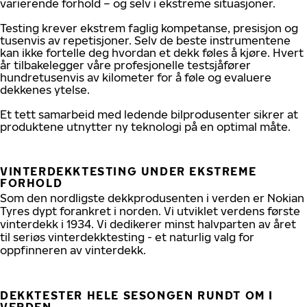
varierende forhold – og selv i ekstreme situasjoner.
Testing krever ekstrem faglig kompetanse, presisjon og
tusenvis av repetisjoner. Selv de beste instrumentene
kan ikke fortelle deg hvordan et dekk føles å kjøre. Hvert
år tilbakelegger våre profesjonelle testsjåfører
hundretusenvis av kilometer for å føle og evaluere
dekkenes ytelse.
Et tett samarbeid med ledende bilprodusenter sikrer at
produktene utnytter ny teknologi på en optimal måte.
VINTERDEKKTESTING UNDER EKSTREME
FORHOLD
Som den nordligste dekkprodusenten i verden er Nokian
Tyres dypt forankret i norden. Vi utviklet verdens første
vinterdekk i 1934. Vi dedikerer minst halvparten av året
til seriøs vinterdekktesting - et naturlig valg for
oppfinneren av vinterdekk.
DEKKTESTER HELE SESONGEN RUNDT OM I