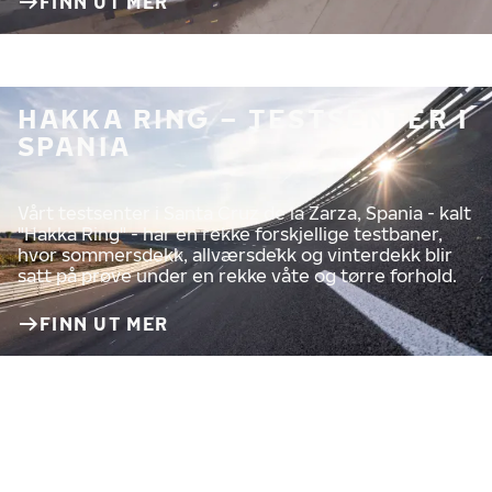
FINN UT MER
HAKKA RING – TESTSENTER I
SPANIA
Vårt testsenter i Santa Cruz de la Zarza, Spania - kalt
"Hakka Ring" - har en rekke forskjellige testbaner,
hvor sommersdekk, allværsdekk og vinterdekk blir
satt på prøve under en rekke våte og tørre forhold.
FINN UT MER