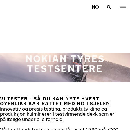
Gå videre til hovedsiden
NO
Hjem
NOKIAN TYRES
TESTSENTERE
VI TESTER - SÅ DU KAN NYTE HVERT
ØYEBLIKK BAK RATTET MED RO I SJELEN
Innovativ og presis testing, produktutvikling og
produksjon kulminerer i testvinnende dekk som er
pålitelige under alle forhold.
Vårt nettverk testsentre består av et 1,730 mål (700