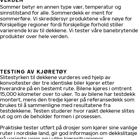
VERDEN
Sommer betyr en annen type vær, temperatur og
sinnstilstand for alle. Sommerdekk er ment for
sommerføre. Vi skreddersyr produktene våre nøye for
forskjellige regioner fordi forskjellige forhold stiller
varierende krav til dekkene. Vi tester våre banebrytende
produkter over hele verden.
TESTING AV KJØRETØY
Slitestyrken til dekkene vurderes ved hjelp av
konvoitester der tre identiske biler kjører etter
hverandre på en bestemt rute. Bilene kjøres i omtrent
15,000 kilometer over to uker. To av bilene har testdekk
montert, mens den tredje kjører på referansedekk som
brukes til å sammenligne med resultatene fra
testdekkene. Testen studerer hvor raskt dekkene slites
ut og om de beholder formen i prosessen.
Praktiske tester utført på drosjer som kjører sine vanlige
ruter i nordiske land, gir god informasjon om dekkslitasje
på varierte veier og i ulike kjøresituasjoner.