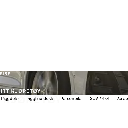
EISE
DITT KJØRETØY
T KJØRETØY
Piggdekk
Piggfrie dekk
Personbiler
SUV / 4x4
Vareb