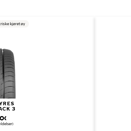
triske kjøretøy
YRES
ACK 3
dering
ldelser)