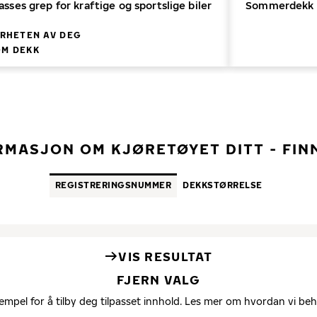
ses grep for kraftige og sportslige biler
Sommerdekk me
RHETEN AV DEG
OM DEKK
ORMASJON OM KJØRETØYET DITT - FI
REGISTRERINGS­NUMMER
DEKK­STØRRELSE
VIS RESULTAT
FJERN VALG
empel for å tilby deg tilpasset innhold. Les mer om hvordan vi be