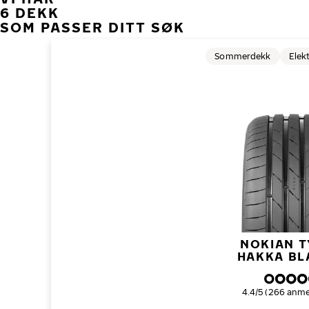
6 DEKK
SOM PASSER DITT SØK
Sommerdekk
Elek
NOKIAN T
HAKKA BL
Samlet dekkvur
4.4/5 (266 anme