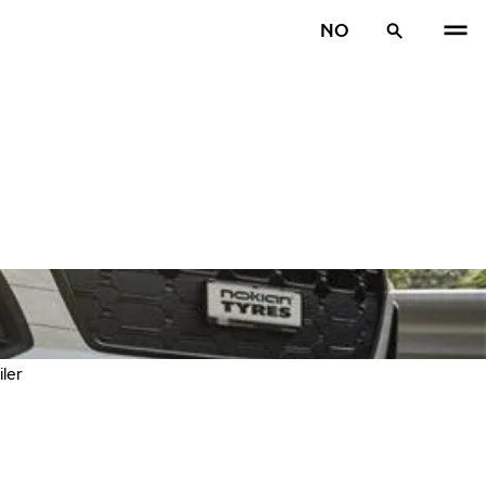
NO
iler