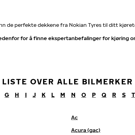
nn de perfekte dekkene fra Nokian Tyres til ditt kjøre
edenfor for å finne ekspertanbefalinger for kjøring
LISTE OVER ALLE BILMERKER
G
H
I
J
K
L
M
N
O
P
Q
R
S
Ac
Acura (gac)