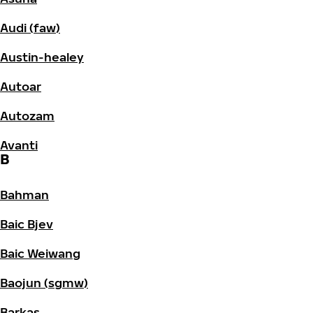
Audi (faw)
Austin-healey
Autoar
Autozam
Avanti
B
Bahman
Baic Bjev
Baic Weiwang
Baojun (sgmw)
Barkas