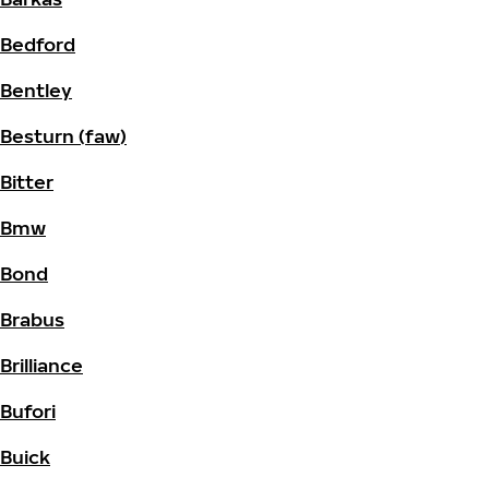
Bedford
Bentley
Besturn (faw)
Bitter
Bmw
Bond
Brabus
Brilliance
Bufori
Buick