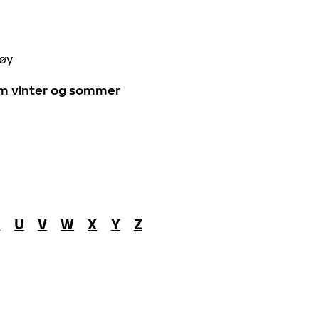
tøy
 om vinter og sommer
T
U
V
W
X
Y
Z