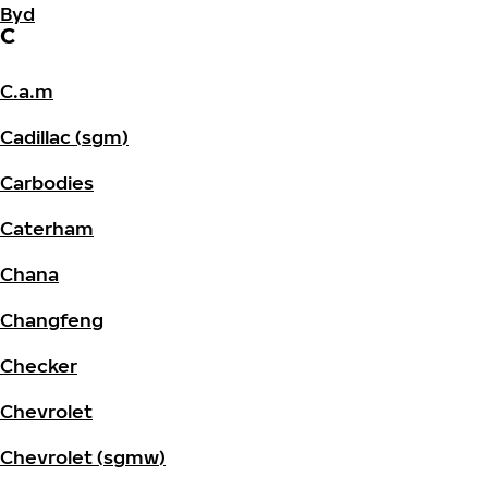
Byd
C
C.a.m
Cadillac (sgm)
Carbodies
Caterham
Chana
Changfeng
Checker
Chevrolet
Chevrolet (sgmw)