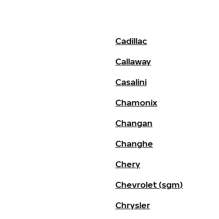
Cadillac
Callaway
Casalini
Chamonix
Changan
Changhe
Chery
Chevrolet (sgm)
Chrysler