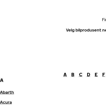
Fi
Velg bilprodusent n
A
B
C
D
E
F
A
Abarth
Acura