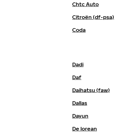
Chtc Auto
Citroën (df-psa)
Coda
Dadi
Daf
Daihatsu (faw)
Dallas
Dayun
De lorean