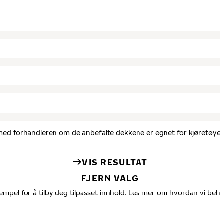
d med forhandleren om de anbefalte dekkene er egnet for kjøretøyet
VIS RESULTAT
FJERN VALG
empel for å tilby deg tilpasset innhold. Les mer om hvordan vi be