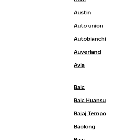
Austin
Auto union
Autobianchi
Auverland
Avia
Baic
Baic Huansu
Bajaj Tempo
Baolong
Baw