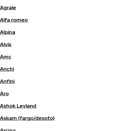
Agrale
Alfa romeo
Alpina
Alvis
Amc
Anchi
Anfini
Aro
Ashok Leyland
Askam (fargo/desoto)
Asüna