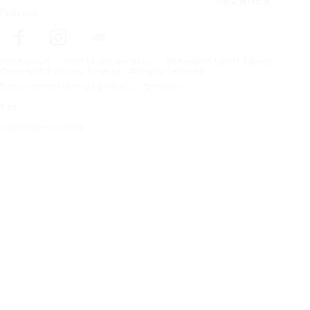
ABONNER
Følg oss
Förstasidan
Dekk til ditt kjøretøy
Vinterdekk til ditt kjøretøy
Copyright © Nokian Tyres plc. All rights reserved.
Personvernerklæring og vilkår for tjenester
Kart
Administrer cookies