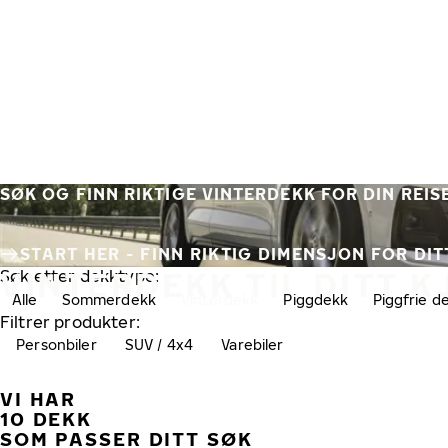
Gå videre til hovedsiden
Hjem
SØK OG FINN RIKTIGE VINTERDEKK FOR DIN REIS
START HER - FINN RIKTIG DIMENSJON FOR DI
VINTERDEKK TIL DITT 
Søk etter dekktype:
Alle
Sommerdekk
Vinterdekk
Piggdekk
Piggfrie d
Filtrer produkter:
Personbiler
SUV / 4x4
Varebiler
VI HAR
10 DEKK
SOM PASSER DITT SØK