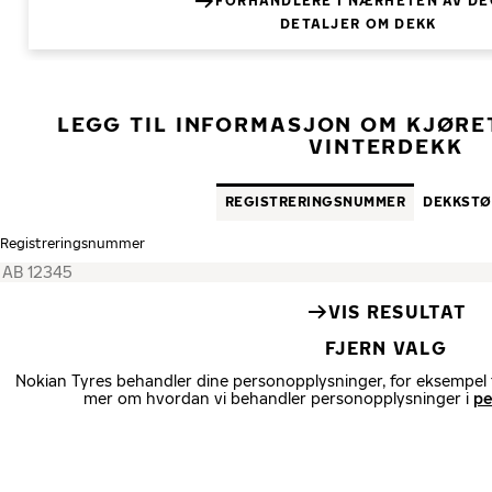
FORHANDLERE I NÆRHETEN AV DE
DETALJER OM DEKK
LEGG TIL INFORMASJON OM KJØRET
VINTERDEKK
REGISTRERINGS­NUMMER
DEKK­ST
Registrerings­nummer
VIS RESULTAT
FJERN VALG
Nokian Tyres behandler dine personopplysninger, for eksempel fo
mer om hvordan vi behandler personopplysninger i
pe