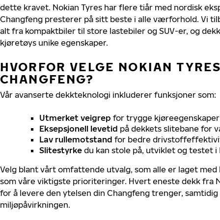
dette kravet. Nokian Tyres har flere tiår med nordisk ekspe
Changfeng presterer på sitt beste i alle værforhold. Vi ti
alt fra kompaktbiler til store lastebiler og SUV-er, og dek
kjøretøys unike egenskaper.
HVORFOR VELGE NOKIAN TYRES 
CHANGFENG?
Vår avanserte dekkteknologi inkluderer funksjoner som:
Utmerket veigrep
for trygge kjøreegenskaper 
Eksepsjonell levetid
på dekkets slitebane for v
Lav rullemotstand
for bedre drivstoffeffektivi
Slitestyrke
du kan stole på, utviklet og testet 
Velg blant vårt omfattende utvalg, som alle er laget med
som våre viktigste prioriteringer. Hvert eneste dekk fra 
for å levere den ytelsen din Changfeng trenger, samtidi
miljøpåvirkningen.