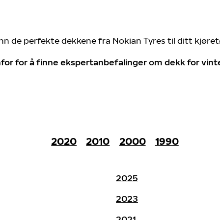
nn de perfekte dekkene fra Nokian Tyres til ditt kjøre
for for å finne ekspertanbefalinger om dekk for vin
2020
2010
2000
1990
2025
2023
2021