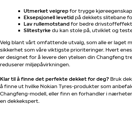
Utmerket veigrep
for trygge kjøreegenskape
Eksepsjonell levetid
på dekkets slitebane for
Lav rullemotstand
for bedre drivstoffeffekt
Slitestyrke
du kan stole på, utviklet og test
Velg blant vårt omfattende utvalg, som alle er laget
sikkerhet som våre viktigste prioriteringer. Hvert ene
er designet for å levere den ytelsen din Changfeng t
reduserer miljøpåvirkningen.
Klar til å finne det perfekte dekket for deg?
Bruk dek
å finne ut hvilke Nokian Tyres-produkter som anbefale
Changfeng-modell, eller finn en forhandler i nærhete
en dekkekspert.