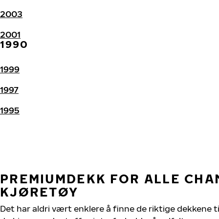
2003
2001
1990
1999
1997
1995
PREMIUMDEKK FOR ALLE CH
KJØRETØY
Det har aldri vært enklere å finne de riktige dekkene 