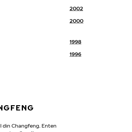
2002
2000
1998
1996
ANGFENG
til din Changfeng. Enten