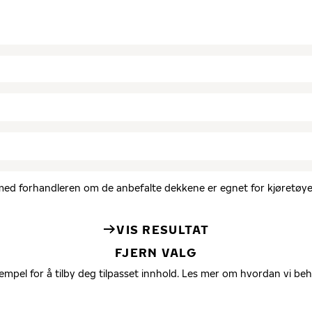
d med forhandleren om de anbefalte dekkene er egnet for kjøretøyet
VIS RESULTAT
FJERN VALG
empel for å tilby deg tilpasset innhold. Les mer om hvordan vi be