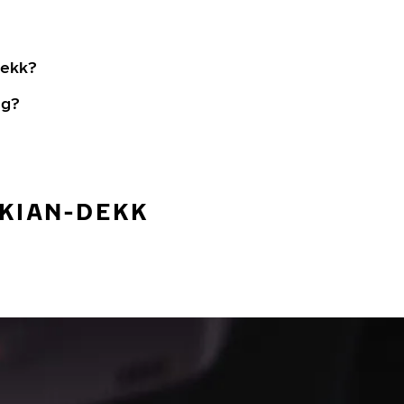
dekk?
ng?
OKIAN-DEKK