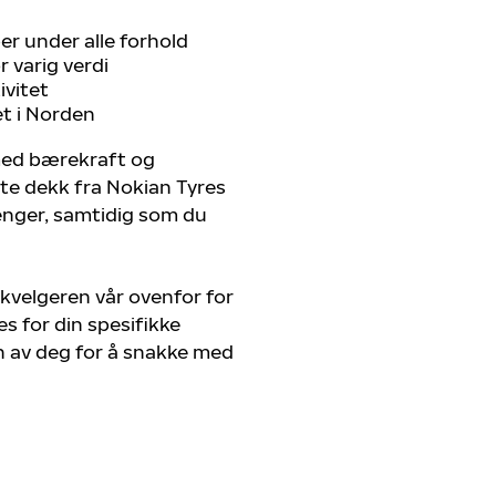
r under alle forhold
 varig verdi
ivitet
et i Norden
 med bærekraft og
ste dekk fra Nokian Tyres
renger, samtidig som du
kvelgeren vår ovenfor for
s for din spesifikke
n av deg for å snakke med