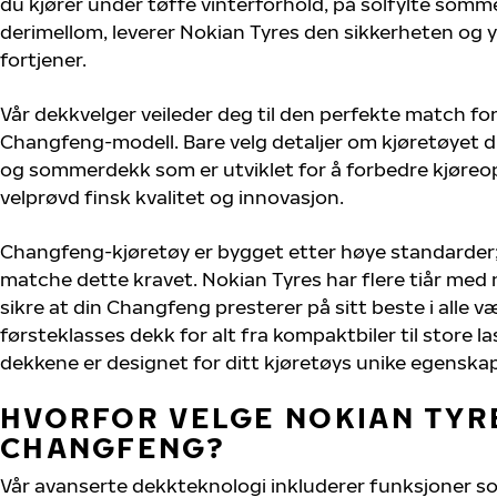
du kjører under tøffe vinterforhold, på solfylte sommer
derimellom, leverer Nokian Tyres den sikkerheten og 
fortjener.
Vår dekkvelger veileder deg til den perfekte match for
Changfeng-modell. Bare velg detaljer om kjøretøyet dit
og sommerdekk som er utviklet for å forbedre kjøreo
velprøvd finsk kvalitet og innovasjon.
Changfeng-kjøretøy er bygget etter høye standarder
matche dette kravet. Nokian Tyres har flere tiår med 
sikre at din Changfeng presterer på sitt beste i alle væ
førsteklasses dekk for alt fra kompaktbiler til store la
dekkene er designet for ditt kjøretøys unike egenskap
HVORFOR VELGE NOKIAN TYRE
CHANGFENG?
Vår avanserte dekkteknologi inkluderer funksjoner s