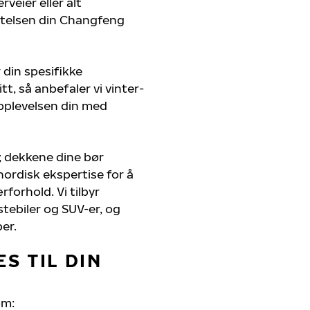
veier eller alt
ytelsen din Changfeng
 din spesifikke
t, så anbefaler vi vinter-
pplevelsen din med
; dekkene dine bør
nordisk ekspertise for å
rforhold. Vi tilbyr
stebiler og SUV-er, og
er.
S TIL DIN
om: