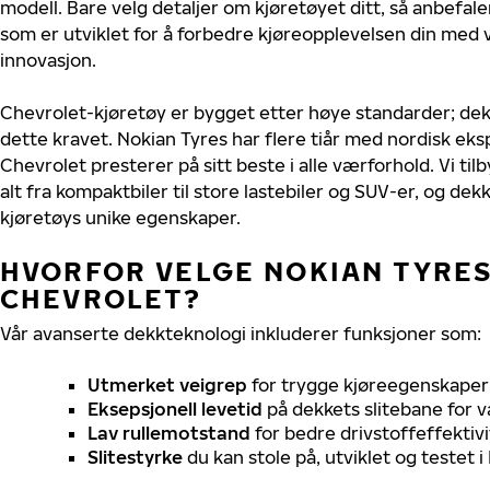
modell. Bare velg detaljer om kjøretøyet ditt, så anbefal
som er utviklet for å forbedre kjøreopplevelsen din med v
innovasjon.
Chevrolet-kjøretøy er bygget etter høye standarder; de
dette kravet. Nokian Tyres har flere tiår med nordisk ekspe
Chevrolet presterer på sitt beste i alle værforhold. Vi til
alt fra kompaktbiler til store lastebiler og SUV-er, og dek
kjøretøys unike egenskaper.
HVORFOR VELGE NOKIAN TYRES 
CHEVROLET?
Vår avanserte dekkteknologi inkluderer funksjoner som:
Utmerket veigrep
for trygge kjøreegenskaper 
Eksepsjonell levetid
på dekkets slitebane for v
Lav rullemotstand
for bedre drivstoffeffektivi
Slitestyrke
du kan stole på, utviklet og testet 