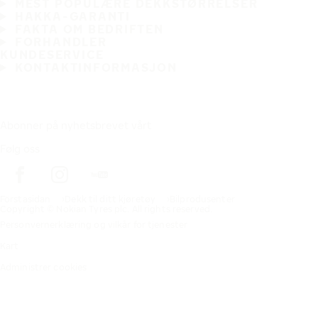
MEST POPULÆRE DEKKSTØRRELSER
HAKKA-GARANTI
FAKTA OM BEDRIFTEN
FORHANDLER
KUNDESERVICE
KONTAKTINFORMASJON
Abonner på nyhetsbrevet vårt
Følg oss
Förstasidan
Dekk til ditt kjøretøy
Bilprodusenter
Copyright © Nokian Tyres plc. All rights reserved.
Personvernerklæring og vilkår for tjenester
Kart
Administrer cookies