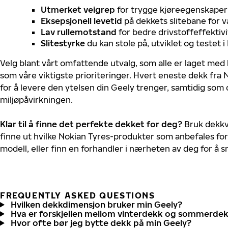
Utmerket veigrep
for trygge kjøreegenskaper 
Eksepsjonell levetid
på dekkets slitebane for v
Lav rullemotstand
for bedre drivstoffeffektivi
Slitestyrke
du kan stole på, utviklet og testet 
Velg blant vårt omfattende utvalg, som alle er laget med
som våre viktigste prioriteringer. Hvert eneste dekk fra 
for å levere den ytelsen din Geely trenger, samtidig som
miljøpåvirkningen.
Klar til å finne det perfekte dekket for deg?
Bruk dekkv
finne ut hvilke Nokian Tyres-produkter som anbefales for
modell, eller finn en forhandler i nærheten av deg for å
FREQUENTLY ASKED QUESTIONS
Hvilken dekkdimensjon bruker min Geely?
Hva er forskjellen mellom vinterdekk og sommerde
Hvor ofte bør jeg bytte dekk på min Geely?