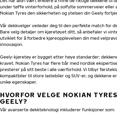
Det har aldri vært enklere å finne de riktige dekkene til 
under tøffe vinterforhold, på solfylte sommerveier eller 
Nokian Tyres den sikkerheten og ytelsen din Geely fortje
Vår dekkvelger veileder deg til den perfekte match for di
Bare velg detaljer om kjøretøyet ditt, så anbefaler vi v
utviklet for å forbedre kjøreopplevelsen din med velprøvd
innovasjon.
Geely-kjøretøy er bygget etter høye standarder; dekken
kravet. Nokian Tyres har flere tiår med nordisk ekspertise
presterer på sitt beste i alle værforhold. Vi tilbyr førstekl
kompaktbiler til store lastebiler og SUV-er, og dekkene er
unike egenskaper.
HVORFOR VELGE NOKIAN TYRES 
GEELY?
Vår avanserte dekkteknologi inkluderer funksjoner som: