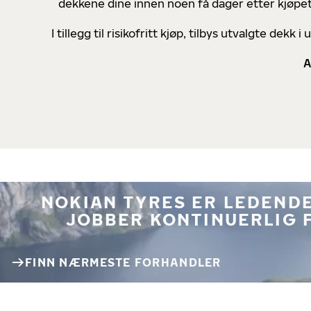
dekkene dine innen noen få dager etter kjøpet
I tillegg til risikofritt kjøp, tilbys utvalgte de
A
NOKIAN TYRES ER LEDENDE
JOBBER KONTINUERLIG 
FINN NÆRMESTE FORHANDLER