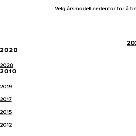
Velg årsmodell nedenfor for å f
20
2020
2020
2010
2019
2017
2015
2012