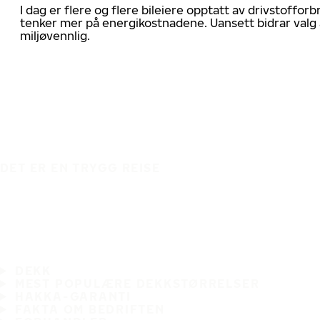
I dag er flere og flere bileiere opptatt av drivstoff
tenker mer på energikostnadene. Uansett bidrar valg 
miljøvennlig.
DET ER EN TRYGG REISE
DEKK
MEST POPULÆRE DEKKSTØRRELSER
HAKKA-GARANTI
FAKTA OM BEDRIFTEN