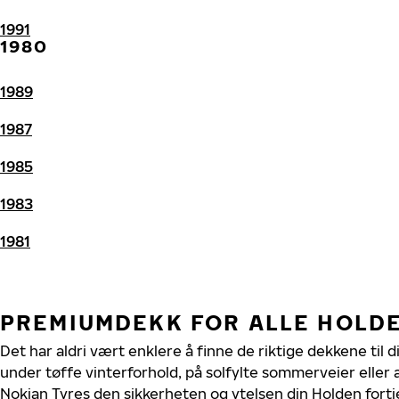
1991
1980
1989
1987
1985
1983
1981
PREMIUMDEKK FOR ALLE HOLD
Det har aldri vært enklere å finne de riktige dekkene til 
under tøffe vinterforhold, på solfylte sommerveier eller 
Nokian Tyres den sikkerheten og ytelsen din Holden fortj