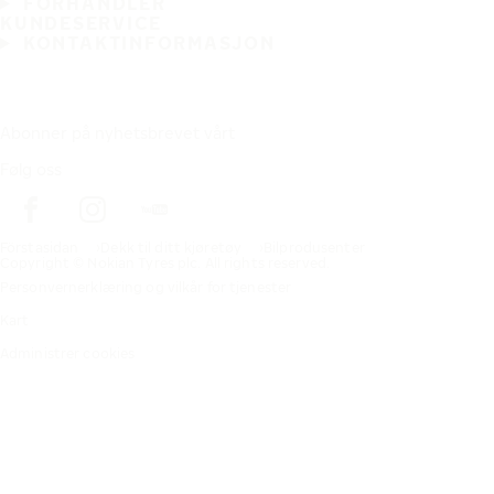
FORHANDLER
KUNDESERVICE
KONTAKTINFORMASJON
Abonner på nyhetsbrevet vårt
Følg oss
Förstasidan
Dekk til ditt kjøretøy
Bilprodusenter
Copyright © Nokian Tyres plc. All rights reserved.
Personvernerklæring og vilkår for tjenester
Kart
Administrer cookies