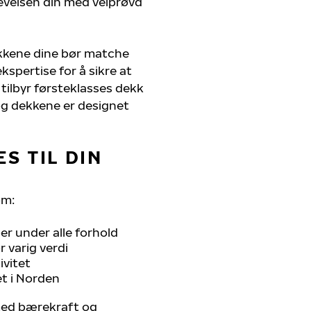
evelsen din med velprøvd
ekkene dine bør matche
kspertise for å sikre at
i tilbyr førsteklasses dekk
, og dekkene er designet
S TIL DIN
om:
r under alle forhold
 varig verdi
ivitet
et i Norden
 med bærekraft og