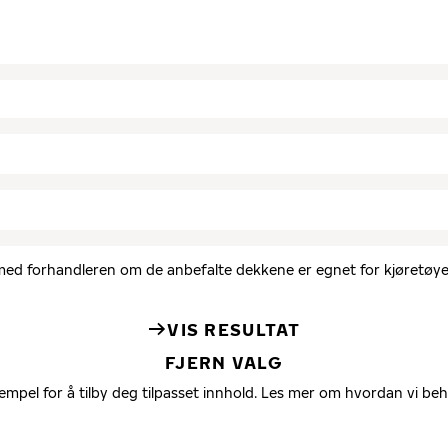
d med forhandleren om de anbefalte dekkene er egnet for kjøretøyet
VIS RESULTAT
FJERN VALG
empel for å tilby deg tilpasset innhold. Les mer om hvordan vi be