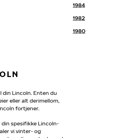
1984
1982
1980
COLN
il din Lincoln. Enten du
er eller alt derimellom,
ncoln fortjener.
 din spesifikke Lincoln-
ler vi vinter- og