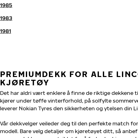
1985
1983
1981
PREMIUMDEKK FOR ALLE LIN
KJØRETØY
Det har aldri vært enklere å finne de riktige dekkene t
kjører under tøffe vinterforhold, på solfylte sommervei
leverer Nokian Tyres den sikkerheten og ytelsen din Li
Vår dekkvelger veileder deg til den perfekte match for
modell. Bare velg detaljer om kjøretøyet ditt, så anbefa