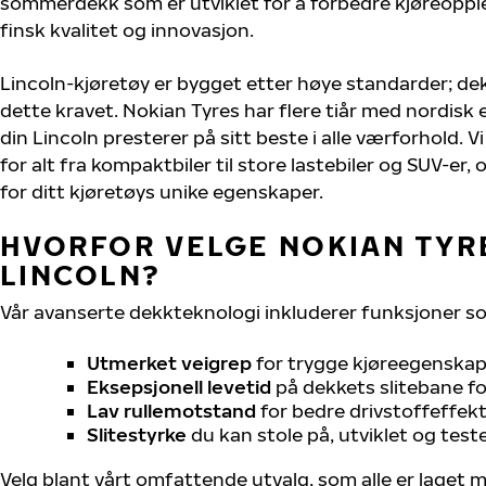
sommerdekk som er utviklet for å forbedre kjøreoppl
finsk kvalitet og innovasjon.
Lincoln-kjøretøy er bygget etter høye standarder; d
dette kravet. Nokian Tyres har flere tiår med nordisk e
din Lincoln presterer på sitt beste i alle værforhold. V
for alt fra kompaktbiler til store lastebiler og SUV-er
for ditt kjøretøys unike egenskaper.
HVORFOR VELGE NOKIAN TYRE
LINCOLN?
Vår avanserte dekkteknologi inkluderer funksjoner s
Utmerket veigrep
for trygge kjøreegenskape
Eksepsjonell levetid
på dekkets slitebane for
Lav rullemotstand
for bedre drivstoffeffekt
Slitestyrke
du kan stole på, utviklet og test
Velg blant vårt omfattende utvalg, som alle er laget