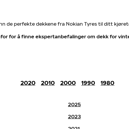
nn de perfekte dekkene fra Nokian Tyres til ditt kjøre
for for å finne ekspertanbefalinger om dekk for vin
2020
2010
2000
1990
1980
2025
2023
2021