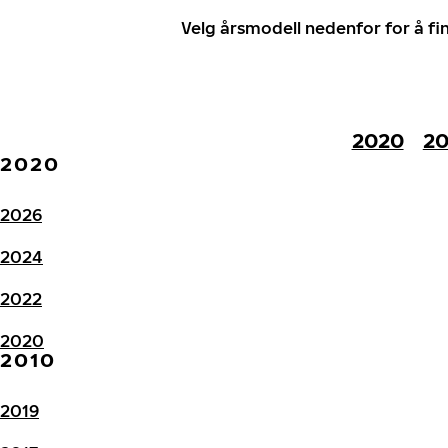
Velg årsmodell nedenfor for å f
2020
20
2020
2026
2024
2022
2020
2010
2019