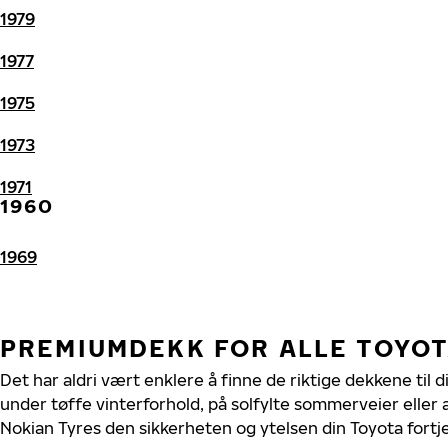
1979
1977
1975
1973
1971
1960
1969
PREMIUMDEKK FOR ALLE TOYO
Det har aldri vært enklere å finne de riktige dekkene til 
under tøffe vinterforhold, på solfylte sommerveier eller 
Nokian Tyres den sikkerheten og ytelsen din Toyota fortj