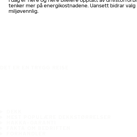
tenker mer på energikostnadene. Uansett bidrar valg 
miljøvennlig.
DET ER EN TRYGG REISE
DEKK
MEST POPULÆRE DEKKSTØRRELSER
HAKKA-GARANTI
FAKTA OM BEDRIFTEN
FORHANDLER