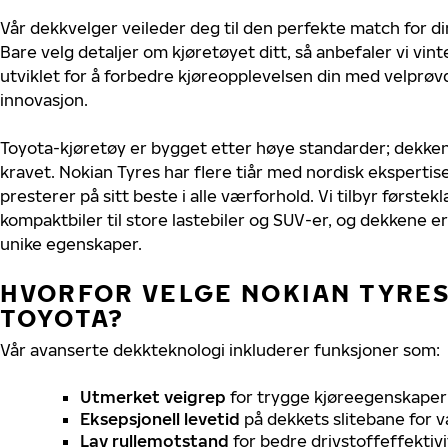
Vår dekkvelger veileder deg til den perfekte match for di
Bare velg detaljer om kjøretøyet ditt, så anbefaler vi v
utviklet for å forbedre kjøreopplevelsen din med velprøvd
innovasjon.
Toyota-kjøretøy er bygget etter høye standarder; dekke
kravet. Nokian Tyres har flere tiår med nordisk ekspertise
presterer på sitt beste i alle værforhold. Vi tilbyr førstekl
kompaktbiler til store lastebiler og SUV-er, og dekkene er
unike egenskaper.
HVORFOR VELGE NOKIAN TYRES 
TOYOTA?
Vår avanserte dekkteknologi inkluderer funksjoner som:
Utmerket veigrep
for trygge kjøreegenskaper 
Eksepsjonell levetid
på dekkets slitebane for v
Lav rullemotstand
for bedre drivstoffeffektivi