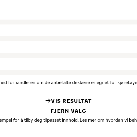
d med forhandleren om de anbefalte dekkene er egnet for kjøretøyet
VIS RESULTAT
FJERN VALG
empel for å tilby deg tilpasset innhold. Les mer om hvordan vi be