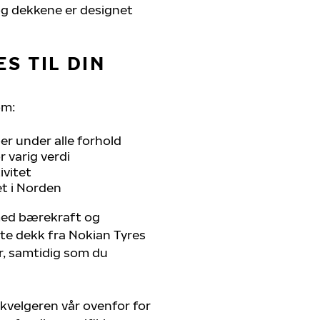
, og dekkene er designet
S TIL DIN
om:
r under alle forhold
 varig verdi
ivitet
et i Norden
 med bærekraft og
ste dekk fra Nokian Tyres
er, samtidig som du
kvelgeren vår ovenfor for