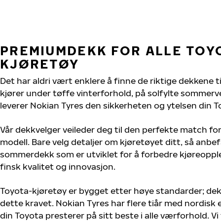
PREMIUMDEKK FOR ALLE TOY
KJØRETØY
Det har aldri vært enklere å finne de riktige dekkene t
kjører under tøffe vinterforhold, på solfylte sommervei
leverer Nokian Tyres den sikkerheten og ytelsen din T
Vår dekkvelger veileder deg til den perfekte match for
modell. Bare velg detaljer om kjøretøyet ditt, så anbefa
sommerdekk som er utviklet for å forbedre kjøreoppl
finsk kvalitet og innovasjon.
Toyota-kjøretøy er bygget etter høye standarder; de
dette kravet. Nokian Tyres har flere tiår med nordisk e
din Toyota presterer på sitt beste i alle værforhold. Vi