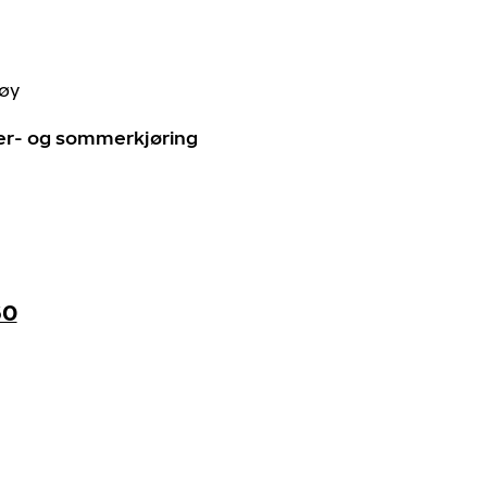
tøy
ter- og sommerkjøring
60