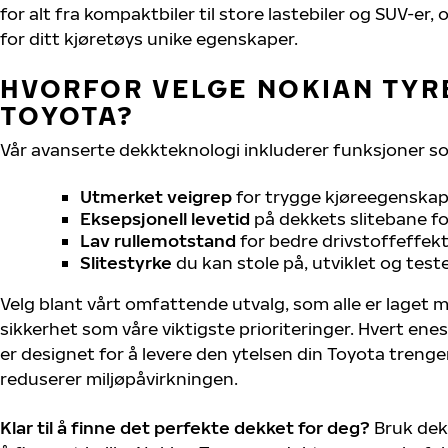
for alt fra kompaktbiler til store lastebiler og SUV-er
for ditt kjøretøys unike egenskaper.
HVORFOR VELGE NOKIAN TYRE
TOYOTA?
Vår avanserte dekkteknologi inkluderer funksjoner s
Utmerket veigrep
for trygge kjøreegenskape
Eksepsjonell levetid
på dekkets slitebane for
Lav rullemotstand
for bedre drivstoffeffekt
Slitestyrke
du kan stole på, utviklet og test
Velg blant vårt omfattende utvalg, som alle er laget
sikkerhet som våre viktigste prioriteringer. Hvert ene
er designet for å levere den ytelsen din Toyota treng
reduserer miljøpåvirkningen.
Klar til å finne det perfekte dekket for deg?
Bruk dek