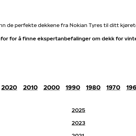
nn de perfekte dekkene fra Nokian Tyres til ditt kjøre
for for å finne ekspertanbefalinger om dekk for vin
2020
2010
2000
1990
1980
1970
19
2025
2023
2021