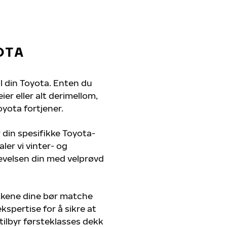
OTA
il din Toyota. Enten du
er eller alt derimellom,
oyota fortjener.
 din spesifikke Toyota-
ler vi vinter- og
evelsen din med velprøvd
kkene dine bør matche
kspertise for å sikre at
 tilbyr førsteklasses dekk