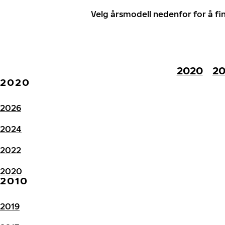
Velg årsmodell nedenfor for å f
2020
20
2020
2026
2024
2022
2020
2010
2019