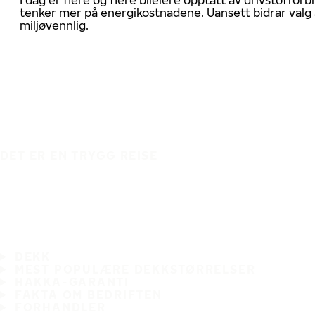
tenker mer på energikostnadene. Uansett bidrar valg 
miljøvennlig.
DET ER EN TRYGG REISE
DEKK
MEST POPULÆRE DEKKSTØRRELSER
HAKKA-GARANTI
FAKTA OM BEDRIFTEN
FORHANDLER