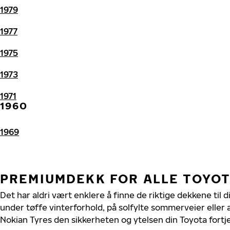
1979
1977
1975
1973
1971
1960
1969
PREMIUMDEKK FOR ALLE TOYO
Det har aldri vært enklere å finne de riktige dekkene til 
under tøffe vinterforhold, på solfylte sommerveier eller 
Nokian Tyres den sikkerheten og ytelsen din Toyota fortj