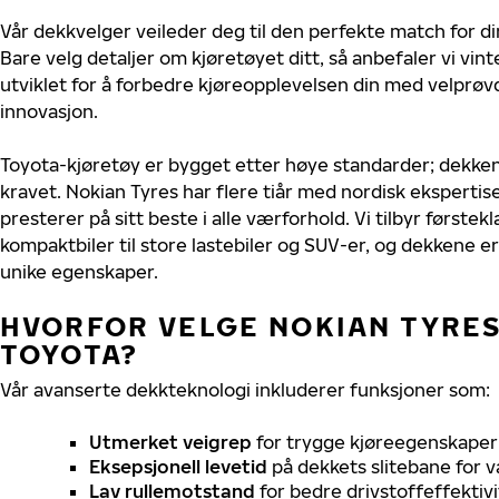
Vår dekkvelger veileder deg til den perfekte match for di
Bare velg detaljer om kjøretøyet ditt, så anbefaler vi v
utviklet for å forbedre kjøreopplevelsen din med velprøvd
innovasjon.
Toyota-kjøretøy er bygget etter høye standarder; dekke
kravet. Nokian Tyres har flere tiår med nordisk ekspertise
presterer på sitt beste i alle værforhold. Vi tilbyr førstekl
kompaktbiler til store lastebiler og SUV-er, og dekkene er
unike egenskaper.
HVORFOR VELGE NOKIAN TYRES 
TOYOTA?
Vår avanserte dekkteknologi inkluderer funksjoner som:
Utmerket veigrep
for trygge kjøreegenskaper 
Eksepsjonell levetid
på dekkets slitebane for v
Lav rullemotstand
for bedre drivstoffeffektivi