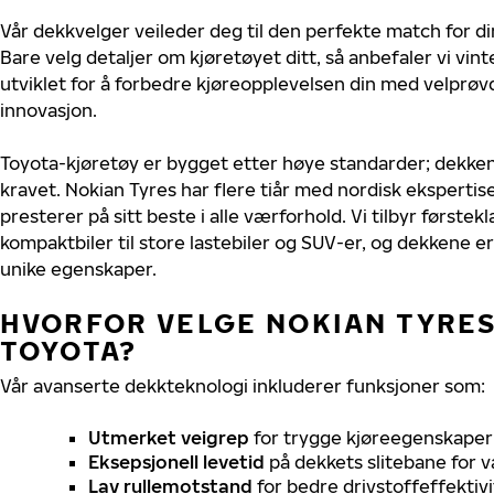
Vår dekkvelger veileder deg til den perfekte match for di
Bare velg detaljer om kjøretøyet ditt, så anbefaler vi v
utviklet for å forbedre kjøreopplevelsen din med velprøvd
innovasjon.
Toyota-kjøretøy er bygget etter høye standarder; dekke
kravet. Nokian Tyres har flere tiår med nordisk ekspertise
presterer på sitt beste i alle værforhold. Vi tilbyr førstekl
kompaktbiler til store lastebiler og SUV-er, og dekkene er
unike egenskaper.
HVORFOR VELGE NOKIAN TYRES 
TOYOTA?
Vår avanserte dekkteknologi inkluderer funksjoner som:
Utmerket veigrep
for trygge kjøreegenskaper 
Eksepsjonell levetid
på dekkets slitebane for v
Lav rullemotstand
for bedre drivstoffeffektivi