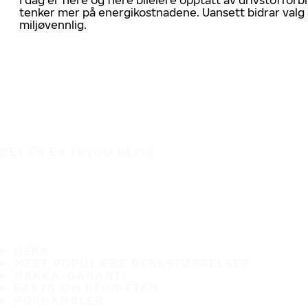
tenker mer på energikostnadene. Uansett bidrar valg 
miljøvennlig.
DET ER EN TRYGG REISE
DEKK
MEST POPULÆRE DEKKSTØRRELSER
HAKKA-GARANTI
FAKTA OM BEDRIFTEN
FORHANDLER