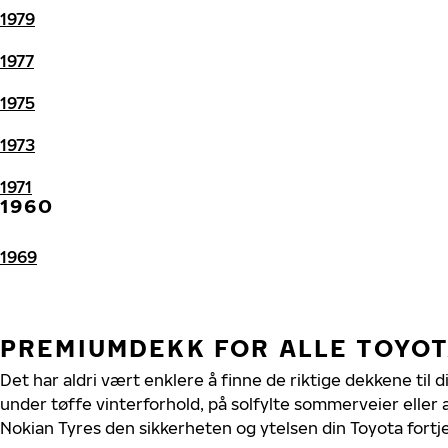
1979
1977
1975
1973
1971
1960
1969
PREMIUMDEKK FOR ALLE TOYO
Det har aldri vært enklere å finne de riktige dekkene til 
under tøffe vinterforhold, på solfylte sommerveier eller 
Nokian Tyres den sikkerheten og ytelsen din Toyota fortj