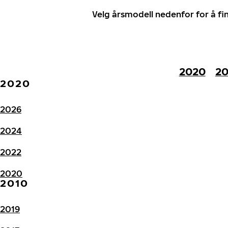
Velg årsmodell nedenfor for å f
2020
20
2020
2026
2024
2022
2020
2010
2019