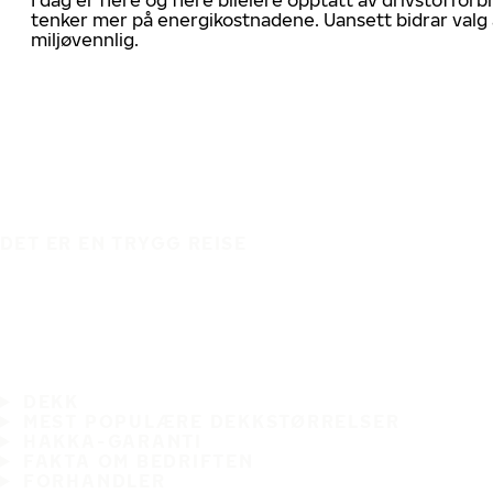
tenker mer på energikostnadene. Uansett bidrar valg 
miljøvennlig.
DET ER EN TRYGG REISE
DEKK
MEST POPULÆRE DEKKSTØRRELSER
HAKKA-GARANTI
FAKTA OM BEDRIFTEN
FORHANDLER