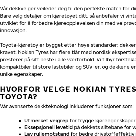
Vår dekkvelger veileder deg til den perfekte match for di
Bare velg detaljer om kjøretøyet ditt, så anbefaler vi v
utviklet for å forbedre kjøreopplevelsen din med velprøvd
innovasjon.
Toyota-kjøretøy er bygget etter høye standarder; dekke
kravet. Nokian Tyres har flere tiår med nordisk ekspertise
presterer på sitt beste i alle værforhold. Vi tilbyr førstekl
kompaktbiler til store lastebiler og SUV-er, og dekkene er
unike egenskaper.
HVORFOR VELGE NOKIAN TYRES 
TOYOTA?
Vår avanserte dekkteknologi inkluderer funksjoner som:
Utmerket veigrep
for trygge kjøreegenskaper 
Eksepsjonell levetid
på dekkets slitebane for v
Lav rullemotstand
for bedre drivstoffeffektivi