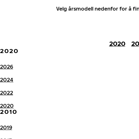
Velg årsmodell nedenfor for å f
2020
20
2020
2026
2024
2022
2020
2010
2019