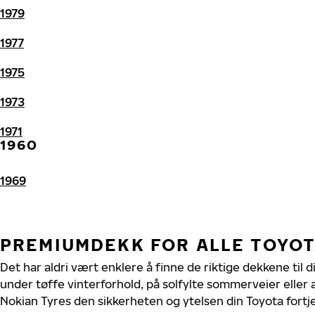
1979
1977
1975
1973
1971
1960
1969
PREMIUMDEKK FOR ALLE TOYO
Det har aldri vært enklere å finne de riktige dekkene til 
under tøffe vinterforhold, på solfylte sommerveier eller 
Nokian Tyres den sikkerheten og ytelsen din Toyota fortj