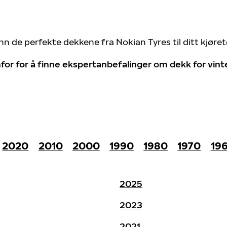
nn de perfekte dekkene fra Nokian Tyres til ditt kjøre
for for å finne ekspertanbefalinger om dekk for vin
2020
2010
2000
1990
1980
1970
19
2025
2023
2021