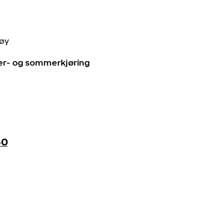
tøy
ter- og sommerkjøring
60