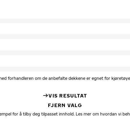
d med forhandleren om de anbefalte dekkene er egnet for kjøretøyet
VIS RESULTAT
FJERN VALG
empel for å tilby deg tilpasset innhold. Les mer om hvordan vi be