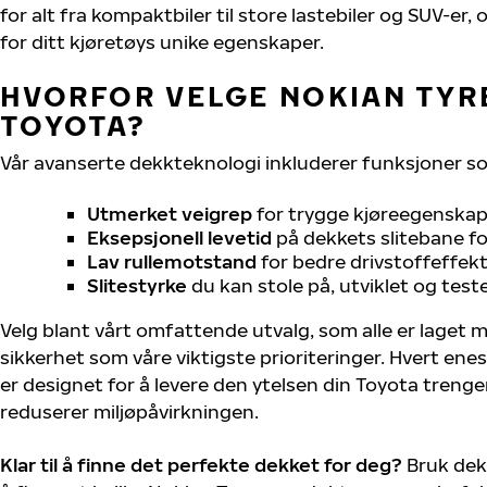
for alt fra kompaktbiler til store lastebiler og SUV-er
for ditt kjøretøys unike egenskaper.
HVORFOR VELGE NOKIAN TYRE
TOYOTA?
Vår avanserte dekkteknologi inkluderer funksjoner s
Utmerket veigrep
for trygge kjøreegenskape
Eksepsjonell levetid
på dekkets slitebane for
Lav rullemotstand
for bedre drivstoffeffekt
Slitestyrke
du kan stole på, utviklet og test
Velg blant vårt omfattende utvalg, som alle er laget
sikkerhet som våre viktigste prioriteringer. Hvert ene
er designet for å levere den ytelsen din Toyota treng
reduserer miljøpåvirkningen.
Klar til å finne det perfekte dekket for deg?
Bruk dek