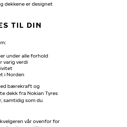
, og dekkene er designet
S TIL DIN
om:
r under alle forhold
 varig verdi
ivitet
et i Norden
 med bærekraft og
ste dekk fra Nokian Tyres
er, samtidig som du
kvelgeren vår ovenfor for