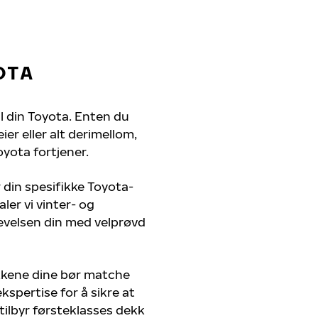
OTA
il din Toyota. Enten du
er eller alt derimellom,
oyota fortjener.
 din spesifikke Toyota-
ler vi vinter- og
evelsen din med velprøvd
kkene dine bør matche
kspertise for å sikre at
 tilbyr førsteklasses dekk