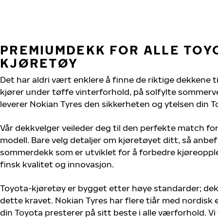
PREMIUMDEKK FOR ALLE TOY
KJØRETØY
Det har aldri vært enklere å finne de riktige dekkene t
kjører under tøffe vinterforhold, på solfylte sommervei
leverer Nokian Tyres den sikkerheten og ytelsen din T
Vår dekkvelger veileder deg til den perfekte match for
modell. Bare velg detaljer om kjøretøyet ditt, så anbefa
sommerdekk som er utviklet for å forbedre kjøreoppl
finsk kvalitet og innovasjon.
Toyota-kjøretøy er bygget etter høye standarder; de
dette kravet. Nokian Tyres har flere tiår med nordisk e
din Toyota presterer på sitt beste i alle værforhold. Vi