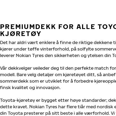
PREMIUMDEKK FOR ALLE TOY
KJØRETØY
Det har aldri vært enklere å finne de riktige dekkene t
kjører under tøffe vinterforhold, på solfylte sommervei
leverer Nokian Tyres den sikkerheten og ytelsen din T
Vår dekkvelger veileder deg til den perfekte match for
modell. Bare velg detaljer om kjøretøyet ditt, så anbefa
sommerdekk som er utviklet for å forbedre kjøreoppl
finsk kvalitet og innovasjon.
Toyota-kjøretøy er bygget etter høye standarder; de
dette kravet. Nokian Tyres har flere tiår med nordisk e
din Toyota presterer på sitt beste i alle værforhold. Vi