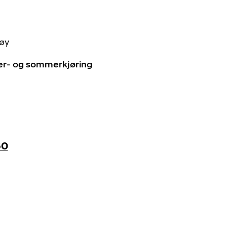
tøy
ter- og sommerkjøring
60