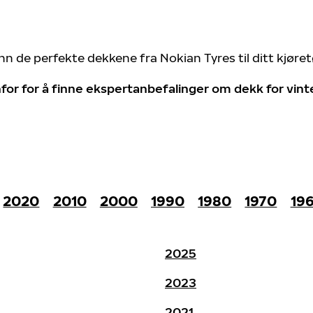
nn de perfekte dekkene fra Nokian Tyres til ditt kjøre
for for å finne ekspertanbefalinger om dekk for vin
2020
2010
2000
1990
1980
1970
19
2025
2023
2021