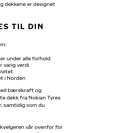
, og dekkene er designet
S TIL DIN
om:
r under alle forhold
 varig verdi
ivitet
et i Norden
 med bærekraft og
ste dekk fra Nokian Tyres
er, samtidig som du
kvelgeren vår ovenfor for