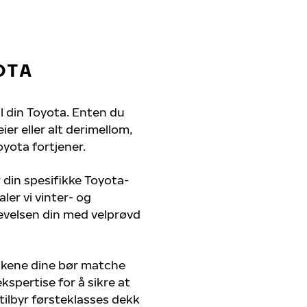
OTA
il din Toyota. Enten du
er eller alt derimellom,
oyota fortjener.
 din spesifikke Toyota-
ler vi vinter- og
evelsen din med velprøvd
kkene dine bør matche
kspertise for å sikre at
 tilbyr førsteklasses dekk