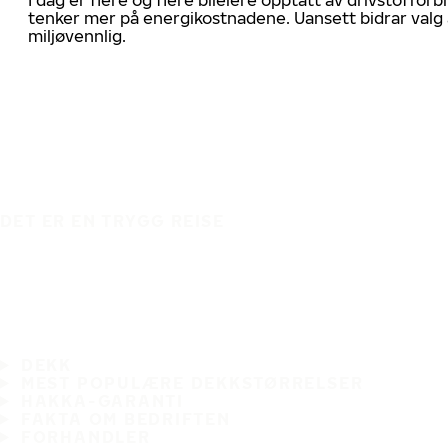
tenker mer på energikostnadene. Uansett bidrar valg 
miljøvennlig.
DET ER EN TRYGG REISE
DEKK
MEST POPULÆRE DEKKSTØRRELSER
HAKKA-GARANTI
FAKTA OM BEDRIFTEN
FORHANDLER