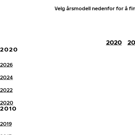
Velg årsmodell nedenfor for å f
2020
20
2020
2026
2024
2022
2020
2010
2019