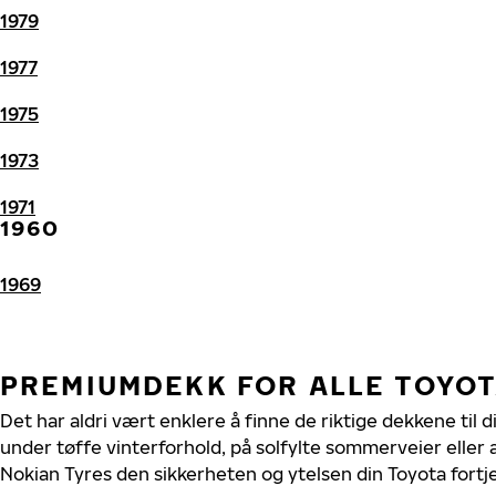
1979
1977
1975
1973
1971
1960
1969
PREMIUMDEKK FOR ALLE TOYO
Det har aldri vært enklere å finne de riktige dekkene til 
under tøffe vinterforhold, på solfylte sommerveier eller 
Nokian Tyres den sikkerheten og ytelsen din Toyota fortj