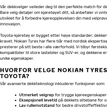
Vår dekkvelger veileder deg til den perfekte match for di
Bare velg detaljer om kjøretøyet ditt, så anbefaler vi v
utviklet for å forbedre kjøreopplevelsen din med velprøvd
innovasjon.
Toyota-kjøretøy er bygget etter høye standarder; dekke
kravet. Nokian Tyres har flere tiår med nordisk ekspertise
presterer på sitt beste i alle værforhold. Vi tilbyr førstekl
kompaktbiler til store lastebiler og SUV-er, og dekkene er
unike egenskaper.
HVORFOR VELGE NOKIAN TYRES 
TOYOTA?
Vår avanserte dekkteknologi inkluderer funksjoner som:
Utmerket veigrep
for trygge kjøreegenskaper 
Eksepsjonell levetid
på dekkets slitebane for v
Lav rullemotstand
for bedre drivstoffeffektivi