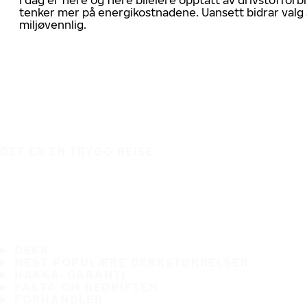
tenker mer på energikostnadene. Uansett bidrar valg 
miljøvennlig.
DET ER EN TRYGG REISE
DEKK
MEST POPULÆRE DEKKSTØRRELSER
HAKKA-GARANTI
FAKTA OM BEDRIFTEN
FORHANDLER