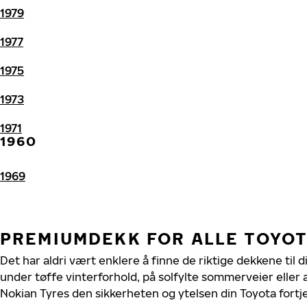
1979
1977
1975
1973
1971
1960
1969
PREMIUMDEKK FOR ALLE TOYO
Det har aldri vært enklere å finne de riktige dekkene til 
under tøffe vinterforhold, på solfylte sommerveier eller 
Nokian Tyres den sikkerheten og ytelsen din Toyota fortj