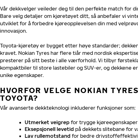
Vår dekkvelger veileder deg til den perfekte match for di
Bare velg detaljer om kjøretøyet ditt, så anbefaler vi v
utviklet for å forbedre kjøreopplevelsen din med velprøvd
innovasjon.
Toyota-kjøretøy er bygget etter høye standarder; dekke
kravet. Nokian Tyres har flere tiår med nordisk ekspertise
presterer på sitt beste i alle værforhold. Vi tilbyr førstekl
kompaktbiler til store lastebiler og SUV-er, og dekkene er
unike egenskaper.
HVORFOR VELGE NOKIAN TYRES 
TOYOTA?
Vår avanserte dekkteknologi inkluderer funksjoner som:
Utmerket veigrep
for trygge kjøreegenskaper 
Eksepsjonell levetid
på dekkets slitebane for v
Lav rullemotstand
for bedre drivstoffeffektivi