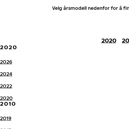
Velg årsmodell nedenfor for å f
2020
20
2020
2026
2024
2022
2020
2010
2019