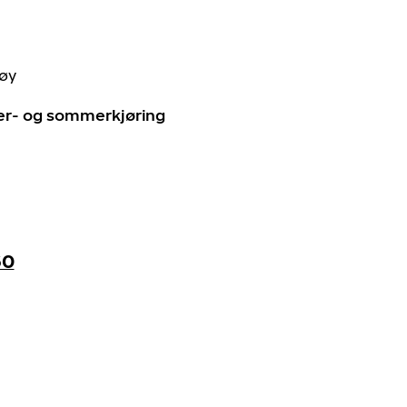
tøy
ter- og sommerkjøring
60