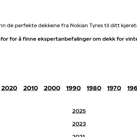
nn de perfekte dekkene fra Nokian Tyres til ditt kjøre
for for å finne ekspertanbefalinger om dekk for vin
2020
2010
2000
1990
1980
1970
19
2025
2023
2021