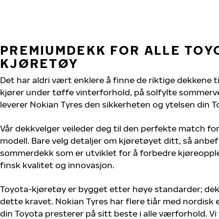
PREMIUMDEKK FOR ALLE TOY
KJØRETØY
Det har aldri vært enklere å finne de riktige dekkene t
kjører under tøffe vinterforhold, på solfylte sommervei
leverer Nokian Tyres den sikkerheten og ytelsen din T
Vår dekkvelger veileder deg til den perfekte match for
modell. Bare velg detaljer om kjøretøyet ditt, så anbefa
sommerdekk som er utviklet for å forbedre kjøreoppl
finsk kvalitet og innovasjon.
Toyota-kjøretøy er bygget etter høye standarder; de
dette kravet. Nokian Tyres har flere tiår med nordisk e
din Toyota presterer på sitt beste i alle værforhold. Vi