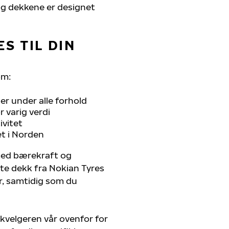
, og dekkene er designet
S TIL DIN
om:
r under alle forhold
 varig verdi
ivitet
et i Norden
 med bærekraft og
ste dekk fra Nokian Tyres
er, samtidig som du
kvelgeren vår ovenfor for