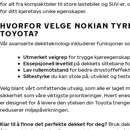
for alt fra kompaktbiler til store lastebiler og SUV-er
for ditt kjøretøys unike egenskaper.
HVORFOR VELGE NOKIAN TYRE
TOYOTA?
Vår avanserte dekkteknologi inkluderer funksjoner s
Utmerket veigrep
for trygge kjøreegenskape
Eksepsjonell levetid
på dekkets slitebane for
Lav rullemotstand
for bedre drivstoffeffekt
Slitestyrke
du kan stole på, utviklet og test
Velg blant vårt omfattende utvalg, som alle er laget
sikkerhet som våre viktigste prioriteringer. Hvert ene
er designet for å levere den ytelsen din Toyota treng
reduserer miljøpåvirkningen.
Klar til å finne det perfekte dekket for deg?
Bruk dek