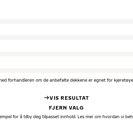
d med forhandleren om de anbefalte dekkene er egnet for kjøretøyet
VIS RESULTAT
FJERN VALG
empel for å tilby deg tilpasset innhold. Les mer om hvordan vi be