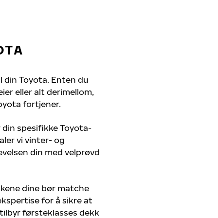
OTA
il din Toyota. Enten du
er eller alt derimellom,
oyota fortjener.
 din spesifikke Toyota-
ler vi vinter- og
evelsen din med velprøvd
kkene dine bør matche
kspertise for å sikre at
 tilbyr førsteklasses dekk