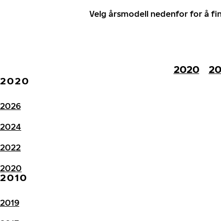
Velg årsmodell nedenfor for å f
2020
20
2020
2026
2024
2022
2020
2010
2019