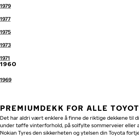
1979
1977
1975
1973
1971
1960
1969
PREMIUMDEKK FOR ALLE TOYO
Det har aldri vært enklere å finne de riktige dekkene til 
under tøffe vinterforhold, på solfylte sommerveier eller 
Nokian Tyres den sikkerheten og ytelsen din Toyota fortj