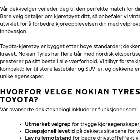
Vår dekkvelger veileder deg til den perfekte match for di
Bare velg detaljer om kjøretøyet ditt, så anbefaler vi v
utviklet for å forbedre kjøreopplevelsen din med velprøvd
innovasjon.
Toyota-kjøretøy er bygget etter høye standarder; dekke
kravet. Nokian Tyres har flere tiår med nordisk ekspertise
presterer på sitt beste i alle værforhold. Vi tilbyr førstekl
kompaktbiler til store lastebiler og SUV-er, og dekkene er
unike egenskaper.
HVORFOR VELGE NOKIAN TYRES 
TOYOTA?
Vår avanserte dekkteknologi inkluderer funksjoner som:
Utmerket veigrep
for trygge kjøreegenskaper 
Eksepsjonell levetid
på dekkets slitebane for v
Lav rullemotstand
for bedre drivstoffeffektivi