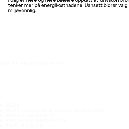
tenker mer på energikostnadene. Uansett bidrar valg 
miljøvennlig.
DET ER EN TRYGG REISE
DEKK
MEST POPULÆRE DEKKSTØRRELSER
HAKKA-GARANTI
FAKTA OM BEDRIFTEN
FORHANDLER