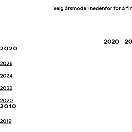
Velg årsmodell nedenfor for å f
2020
20
2020
2026
2024
2022
2020
2010
2019