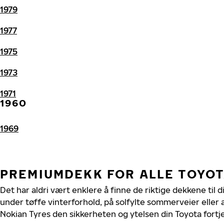
1979
1977
1975
1973
1971
1960
1969
PREMIUMDEKK FOR ALLE TOYO
Det har aldri vært enklere å finne de riktige dekkene til 
under tøffe vinterforhold, på solfylte sommerveier eller 
Nokian Tyres den sikkerheten og ytelsen din Toyota fortj