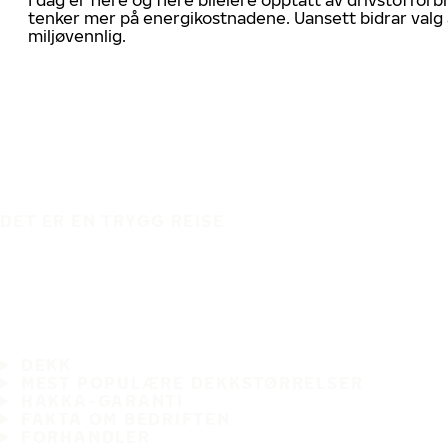
tenker mer på energikostnadene. Uansett bidrar valg 
miljøvennlig.
DET ER EN TRYGG REISE
DEKK
MEST POPULÆRE DEKKSTØRRELSER
HAKKA-GARANTI
FAKTA OM BEDRIFTEN
FORHANDLER