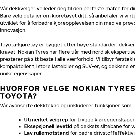
Vår dekkvelger veileder deg til den perfekte match for di
Bare velg detaljer om kjøretøyet ditt, så anbefaler vi v
utviklet for å forbedre kjøreopplevelsen din med velprøvd
innovasjon.
Toyota-kjøretøy er bygget etter høye standarder; dekke
kravet. Nokian Tyres har flere tiår med nordisk ekspertise
presterer på sitt beste i alle værforhold. Vi tilbyr førstekl
kompaktbiler til store lastebiler og SUV-er, og dekkene er
unike egenskaper.
HVORFOR VELGE NOKIAN TYRES 
TOYOTA?
Vår avanserte dekkteknologi inkluderer funksjoner som:
Utmerket veigrep
for trygge kjøreegenskaper 
Eksepsjonell levetid
på dekkets slitebane for v
Lav rullemotstand
for bedre drivstoffeffektivi