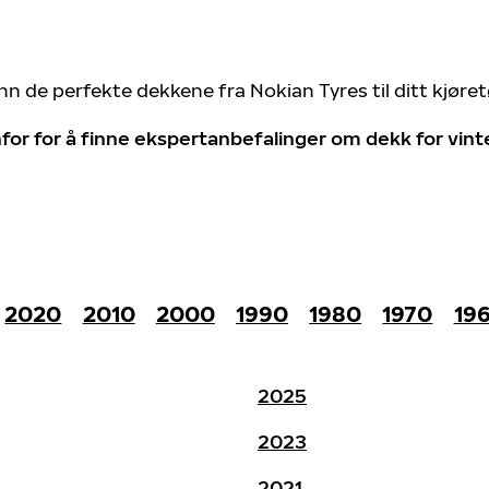
nn de perfekte dekkene fra Nokian Tyres til ditt kjøre
for for å finne ekspertanbefalinger om dekk for vin
2020
2010
2000
1990
1980
1970
19
2025
2023
2021