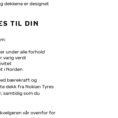
, og dekkene er designet
S TIL DIN
om:
r under alle forhold
 varig verdi
ivitet
et i Norden
 med bærekraft og
ste dekk fra Nokian Tyres
er, samtidig som du
kvelgeren vår ovenfor for