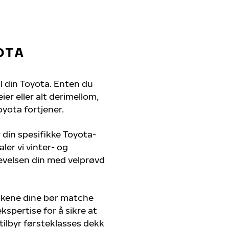
OTA
il din Toyota. Enten du
er eller alt derimellom,
oyota fortjener.
 din spesifikke Toyota-
ler vi vinter- og
evelsen din med velprøvd
kkene dine bør matche
kspertise for å sikre at
 tilbyr førsteklasses dekk