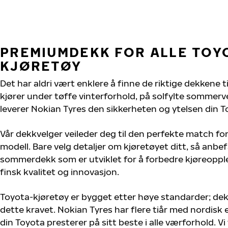
PREMIUMDEKK FOR ALLE TOY
KJØRETØY
Det har aldri vært enklere å finne de riktige dekkene t
kjører under tøffe vinterforhold, på solfylte sommervei
leverer Nokian Tyres den sikkerheten og ytelsen din T
Vår dekkvelger veileder deg til den perfekte match for
modell. Bare velg detaljer om kjøretøyet ditt, så anbefa
sommerdekk som er utviklet for å forbedre kjøreoppl
finsk kvalitet og innovasjon.
Toyota-kjøretøy er bygget etter høye standarder; de
dette kravet. Nokian Tyres har flere tiår med nordisk e
din Toyota presterer på sitt beste i alle værforhold. Vi