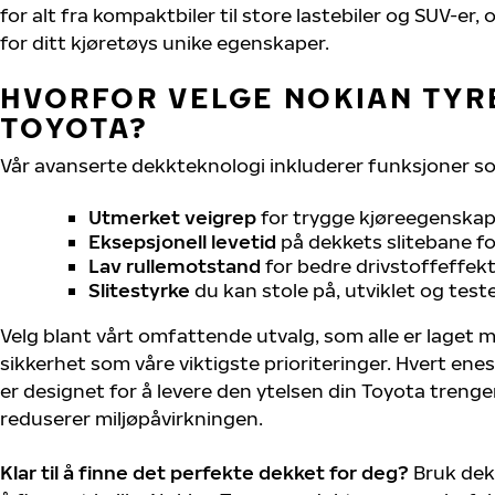
for alt fra kompaktbiler til store lastebiler og SUV-er
for ditt kjøretøys unike egenskaper.
HVORFOR VELGE NOKIAN TYRE
TOYOTA?
Vår avanserte dekkteknologi inkluderer funksjoner s
Utmerket veigrep
for trygge kjøreegenskape
Eksepsjonell levetid
på dekkets slitebane for
Lav rullemotstand
for bedre drivstoffeffekt
Slitestyrke
du kan stole på, utviklet og test
Velg blant vårt omfattende utvalg, som alle er laget
sikkerhet som våre viktigste prioriteringer. Hvert ene
er designet for å levere den ytelsen din Toyota treng
reduserer miljøpåvirkningen.
Klar til å finne det perfekte dekket for deg?
Bruk dek