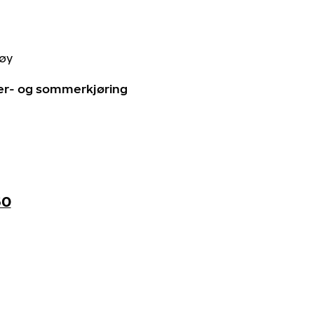
tøy
ter- og sommerkjøring
60