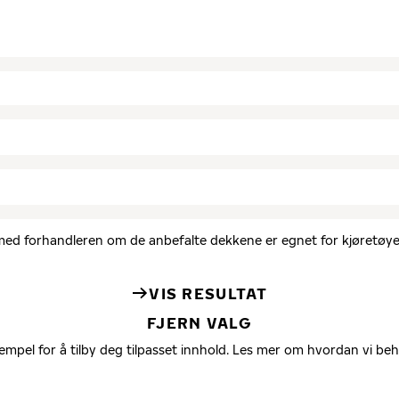
d med forhandleren om de anbefalte dekkene er egnet for kjøretøyet
VIS RESULTAT
FJERN VALG
empel for å tilby deg tilpasset innhold. Les mer om hvordan vi be