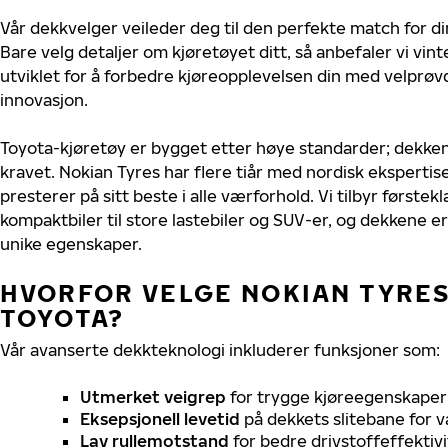
Vår dekkvelger veileder deg til den perfekte match for di
Bare velg detaljer om kjøretøyet ditt, så anbefaler vi v
utviklet for å forbedre kjøreopplevelsen din med velprøvd
innovasjon.
Toyota-kjøretøy er bygget etter høye standarder; dekke
kravet. Nokian Tyres har flere tiår med nordisk ekspertise
presterer på sitt beste i alle værforhold. Vi tilbyr førstekl
kompaktbiler til store lastebiler og SUV-er, og dekkene er
unike egenskaper.
HVORFOR VELGE NOKIAN TYRES 
TOYOTA?
Vår avanserte dekkteknologi inkluderer funksjoner som:
Utmerket veigrep
for trygge kjøreegenskaper 
Eksepsjonell levetid
på dekkets slitebane for v
Lav rullemotstand
for bedre drivstoffeffektivi