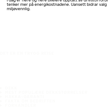
tenker mer på energikostnadene. Uansett bidrar valg 
miljøvennlig.
DET ER EN TRYGG REISE
DEKK
MEST POPULÆRE DEKKSTØRRELSER
HAKKA-GARANTI
FAKTA OM BEDRIFTEN
FORHANDLER