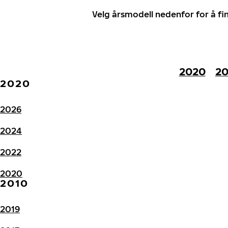
Velg årsmodell nedenfor for å f
2020
20
2020
2026
2024
2022
2020
2010
2019