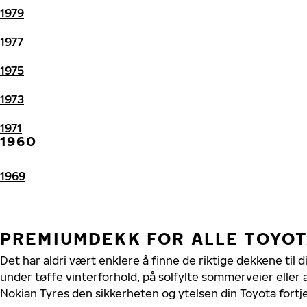
1979
1977
1975
1973
1971
1960
1969
PREMIUMDEKK FOR ALLE TOYO
Det har aldri vært enklere å finne de riktige dekkene til 
under tøffe vinterforhold, på solfylte sommerveier eller 
Nokian Tyres den sikkerheten og ytelsen din Toyota fortj