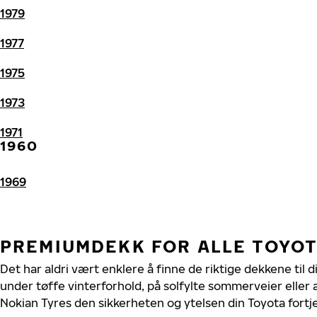
1979
1977
1975
1973
1971
1960
1969
PREMIUMDEKK FOR ALLE TOYO
Det har aldri vært enklere å finne de riktige dekkene til 
under tøffe vinterforhold, på solfylte sommerveier eller 
Nokian Tyres den sikkerheten og ytelsen din Toyota fortj