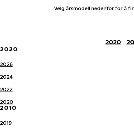
Velg årsmodell nedenfor for å f
2020
20
2020
2026
2024
2022
2020
2010
2019