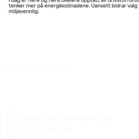
tenker mer på energikostnadene. Uansett bidrar valg 
miljøvennlig.
DET ER EN TRYGG REISE
DEKK
MEST POPULÆRE DEKKSTØRRELSER
HAKKA-GARANTI
FAKTA OM BEDRIFTEN
FORHANDLER