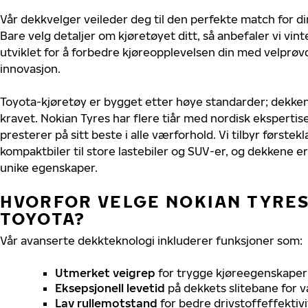
Vår dekkvelger veileder deg til den perfekte match for di
Bare velg detaljer om kjøretøyet ditt, så anbefaler vi v
utviklet for å forbedre kjøreopplevelsen din med velprøvd
innovasjon.
Toyota-kjøretøy er bygget etter høye standarder; dekke
kravet. Nokian Tyres har flere tiår med nordisk ekspertise
presterer på sitt beste i alle værforhold. Vi tilbyr førstekl
kompaktbiler til store lastebiler og SUV-er, og dekkene er
unike egenskaper.
HVORFOR VELGE NOKIAN TYRES 
TOYOTA?
Vår avanserte dekkteknologi inkluderer funksjoner som:
Utmerket veigrep
for trygge kjøreegenskaper 
Eksepsjonell levetid
på dekkets slitebane for v
Lav rullemotstand
for bedre drivstoffeffektivi