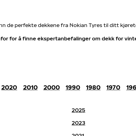
nn de perfekte dekkene fra Nokian Tyres til ditt kjøre
for for å finne ekspertanbefalinger om dekk for vin
2020
2010
2000
1990
1980
1970
19
2025
2023
2021