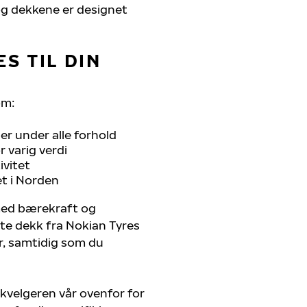
, og dekkene er designet
S TIL DIN
om:
r under alle forhold
 varig verdi
ivitet
et i Norden
 med bærekraft og
ste dekk fra Nokian Tyres
er, samtidig som du
kvelgeren vår ovenfor for