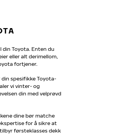
OTA
il din Toyota. Enten du
er eller alt derimellom,
oyota fortjener.
 din spesifikke Toyota-
ler vi vinter- og
evelsen din med velprøvd
kkene dine bør matche
kspertise for å sikre at
 tilbyr førsteklasses dekk