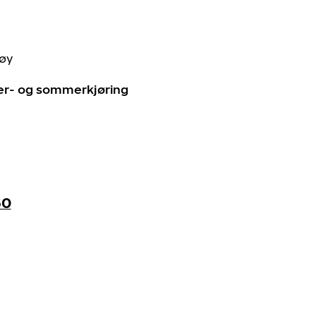
tøy
ter- og sommerkjøring
60