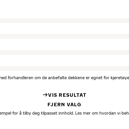
d med forhandleren om de anbefalte dekkene er egnet for kjøretøyet
VIS RESULTAT
FJERN VALG
empel for å tilby deg tilpasset innhold. Les mer om hvordan vi be