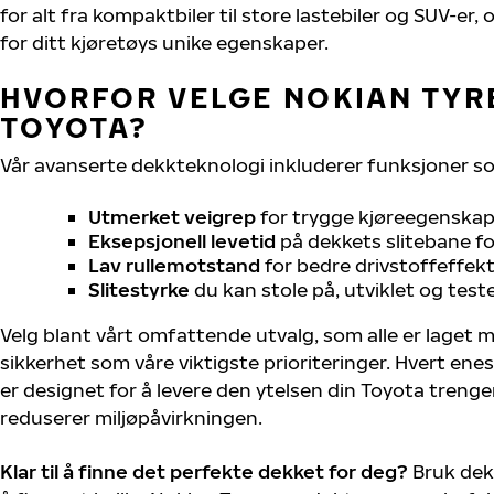
for alt fra kompaktbiler til store lastebiler og SUV-er
for ditt kjøretøys unike egenskaper.
HVORFOR VELGE NOKIAN TYRE
TOYOTA?
Vår avanserte dekkteknologi inkluderer funksjoner s
Utmerket veigrep
for trygge kjøreegenskape
Eksepsjonell levetid
på dekkets slitebane for
Lav rullemotstand
for bedre drivstoffeffekt
Slitestyrke
du kan stole på, utviklet og test
Velg blant vårt omfattende utvalg, som alle er laget
sikkerhet som våre viktigste prioriteringer. Hvert ene
er designet for å levere den ytelsen din Toyota treng
reduserer miljøpåvirkningen.
Klar til å finne det perfekte dekket for deg?
Bruk dek