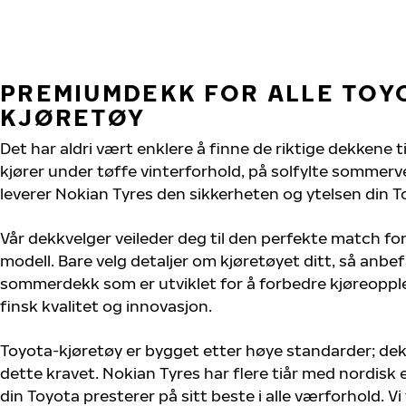
PREMIUMDEKK FOR ALLE TOY
KJØRETØY
Det har aldri vært enklere å finne de riktige dekkene t
kjører under tøffe vinterforhold, på solfylte sommervei
leverer Nokian Tyres den sikkerheten og ytelsen din T
Vår dekkvelger veileder deg til den perfekte match for
modell. Bare velg detaljer om kjøretøyet ditt, så anbefa
sommerdekk som er utviklet for å forbedre kjøreoppl
finsk kvalitet og innovasjon.
Toyota-kjøretøy er bygget etter høye standarder; de
dette kravet. Nokian Tyres har flere tiår med nordisk e
din Toyota presterer på sitt beste i alle værforhold. Vi