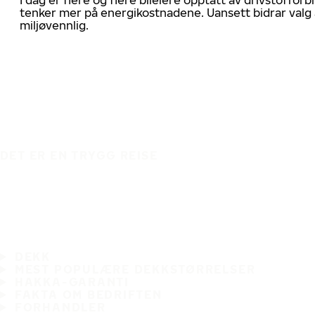
tenker mer på energikostnadene. Uansett bidrar valg 
miljøvennlig.
DET ER EN TRYGG REISE
DEKK
MEST POPULÆRE DEKKSTØRRELSER
HAKKA-GARANTI
FAKTA OM BEDRIFTEN
FORHANDLER