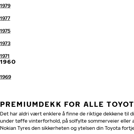
1979
1977
1975
1973
1971
1960
1969
PREMIUMDEKK FOR ALLE TOYO
Det har aldri vært enklere å finne de riktige dekkene til 
under tøffe vinterforhold, på solfylte sommerveier eller 
Nokian Tyres den sikkerheten og ytelsen din Toyota fortj