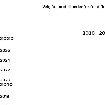
Velg årsmodell nedenfor for å f
2020
20
2020
2026
2024
2022
2020
2010
2019