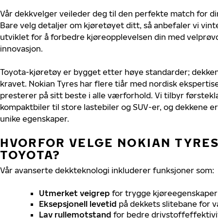
Vår dekkvelger veileder deg til den perfekte match for di
Bare velg detaljer om kjøretøyet ditt, så anbefaler vi v
utviklet for å forbedre kjøreopplevelsen din med velprøvd
innovasjon.
Toyota-kjøretøy er bygget etter høye standarder; dekke
kravet. Nokian Tyres har flere tiår med nordisk ekspertise
presterer på sitt beste i alle værforhold. Vi tilbyr førstekl
kompaktbiler til store lastebiler og SUV-er, og dekkene er
unike egenskaper.
HVORFOR VELGE NOKIAN TYRES 
TOYOTA?
Vår avanserte dekkteknologi inkluderer funksjoner som:
Utmerket veigrep
for trygge kjøreegenskaper 
Eksepsjonell levetid
på dekkets slitebane for v
Lav rullemotstand
for bedre drivstoffeffektivi