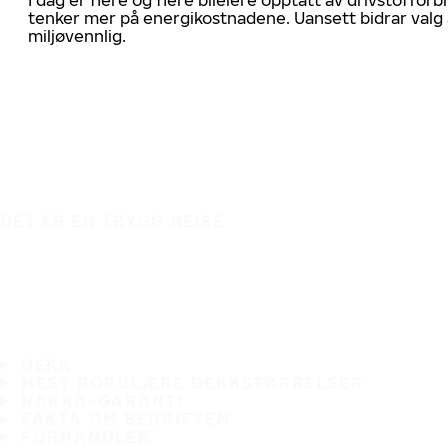
tenker mer på energikostnadene. Uansett bidrar valg 
miljøvennlig.
DET ER EN TRYGG REISE
DEKK
MEST POPULÆRE DEKKSTØRRELSER
HAKKA-GARANTI
FAKTA OM BEDRIFTEN
FORHANDLER