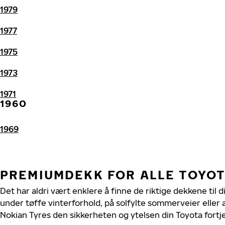
1979
1977
1975
1973
1971
1960
1969
PREMIUMDEKK FOR ALLE TOYO
Det har aldri vært enklere å finne de riktige dekkene til 
under tøffe vinterforhold, på solfylte sommerveier eller 
Nokian Tyres den sikkerheten og ytelsen din Toyota fortj