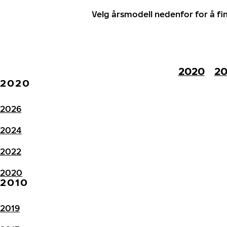
Velg årsmodell nedenfor for å f
2020
20
2020
2026
2024
2022
2020
2010
2019