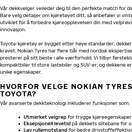
Vår dekkvelger veileder deg til den perfekte match for di
Bare velg detaljer om kjøretøyet ditt, så anbefaler vi v
utviklet for å forbedre kjøreopplevelsen din med velprøvd
innovasjon.
Toyota-kjøretøy er bygget etter høye standarder; dekke
kravet. Nokian Tyres har flere tiår med nordisk ekspertise
presterer på sitt beste i alle værforhold. Vi tilbyr førstekl
kompaktbiler til store lastebiler og SUV-er, og dekkene er
unike egenskaper.
HVORFOR VELGE NOKIAN TYRES 
TOYOTA?
Vår avanserte dekkteknologi inkluderer funksjoner som:
Utmerket veigrep
for trygge kjøreegenskaper 
Eksepsjonell levetid
på dekkets slitebane for v
Lav rullemotstand
for bedre drivstoffeffektivi